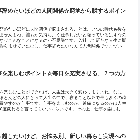
事辞めたいほどの人間関係☆窮地から脱するポイン
辞めたいほどに人間関係で悩まされることは、いつの時代も後を
ませんよね。誰もが気持ちよく仕事したいと願っているはずなの
なぜこんなことになるのか不思議です。入社して新たな人生に期
膨らませていたのに、仕事辞めたいなんて人間関係でつまづいて
うのは、とても残念！その後の人生に影響する、大きなダメージ
なりか...
事を楽しむポイント☆毎日を充実させる、７つの方
を楽しむことができれば、人生は大きく変わりますよね。なに
ほとんどの人にとって人生の中で、寝ること以外で最も多くの時
費やすのが仕事です。仕事を楽しむのか、苦痛になるのかは人生
80度変わると言ってもいいくらいです。その上、仕事を楽しむ人
うでない人とでは、仕事の成果も変わってくるから不思議。当然
らその...
っ越したいけど。お悩み別、新しい暮らし実現への