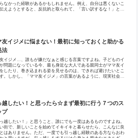
らなかった経験があるかもしれません。例え、自分は悪くないこ
伝えようとすると、反抗的と取られて、「言い訳するな！」とさ
理不尽に怒られたりもします。言い訳をするつもりなどなく、事
知って...
マ友イジメに悩まない！最初に知っておくと助かる
処法
友イジメ…、誰もが嫌だなぁと感じる言葉ですよね。子どものイ
が問題になっている今、最も身近な大人である親同士がママ友イ
をしたり、巻き込まれる姿を見せるのは、できれば避けたいとこ
す。しかし、「ママ友イジメ」の言葉があるように、現実社会で
わぬことで、ママ友イジメの加害者になっていたり、被害者とし
き込ま...
っ越したい！と思ったら☆まず最初に行う７つのス
ップ
っ越したい！」と思うこと、誰にでも一度はあるものですよね。
い街で、新しいことを始めてイキイキと暮らせたら、こんなに良
とはありません。ただ、一度でも引っ越し経験のある方ならおわ
かと思いますが、引っ越しをするには心身とも膨大なエネルギー