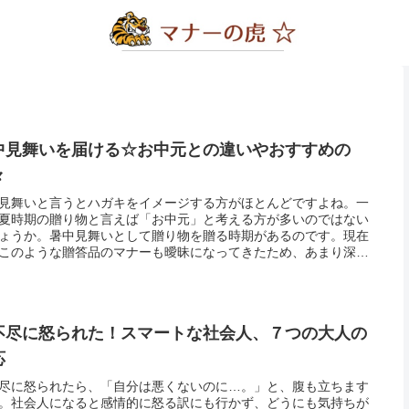
中見舞いを届ける☆お中元との違いやおすすめの
々
見舞いと言うとハガキをイメージする方がほとんどですよね。一
夏時期の贈り物と言えば「お中元」と考える方が多いのではない
ょうか。暑中見舞いとして贈り物を贈る時期があるのです。現在
このような贈答品のマナーも曖昧になってきたため、あまり深く
ずに贈るようになりましたが、それでもまだまだ、シニア世代を
に気に...
不尽に怒られた！スマートな社会人、７つの大人の
応
尽に怒られたら、「自分は悪くないのに…。」と、腹も立ちます
。社会人になると感情的に怒る訳にも行かず、どうにも気持ちが