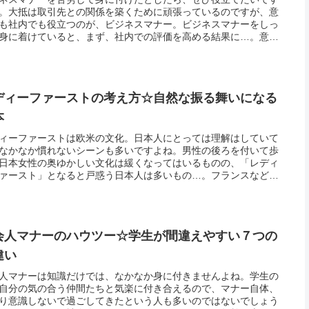
。大抵は取引先との関係を築くために頑張っているのですが、意
も社内でも役立つのが、ビジネスマナー。ビジネスマナーをしっ
身に着けていると、まず、社内での評価を高める結果に…。意外
司はよく見ているので、しかるべきビジネスマナーが守られるな
一目置...
ディーファーストの考え方☆自然な振る舞いになる
本
ィーファーストは欧米の文化。日本人にとっては理解はしていて
なかなか慣れないシーンも多いですよね。男性の後ろを付いて歩
日本女性の奥ゆかしい文化は緩くなってはいるものの、「レディ
ァースト」となると戸惑う日本人は多いもの…。フランスなどの
ロッパでは、特にこのレディーファースト文化は深く根付いてい
日ごろ...
会人マナーのハウツー☆学生が間違えやすい７つの
違い
人マナーは知識だけでは、なかなか身に付きませんよね。学生の
自分の気の合う仲間たちと気楽に付き合えるので、マナー自体、
り意識しないで過ごしてきたという人も多いのではないでしょう