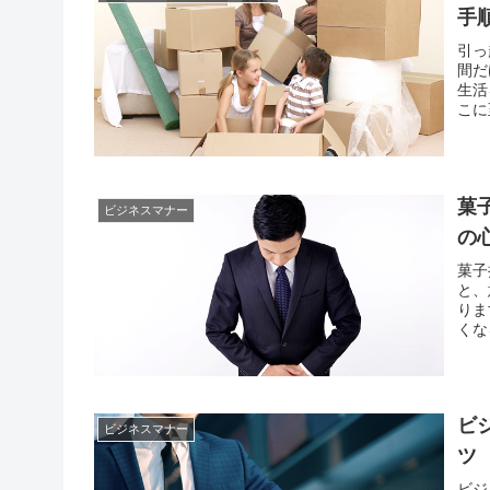
手
引っ
間だ
生活
こに
踏ま
しい
菓
ビジネスマナー
の
菓子
と、
りま
くな
しま
るこ
ビ
ビジネスマナー
ツ
ビジ