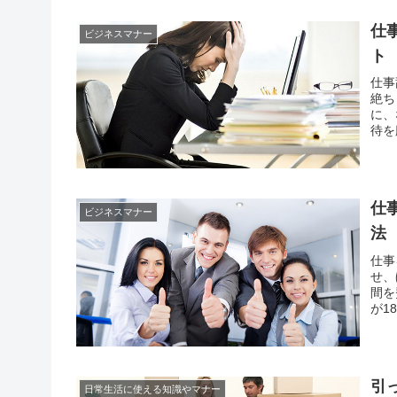
仕
ビジネスマナー
ト
仕事
絶ち
に、
待を
しま
にも
仕
ビジネスマナー
法
仕事
せ、
間を
が1
とそ
なが
引
日常生活に使える知識やマナー