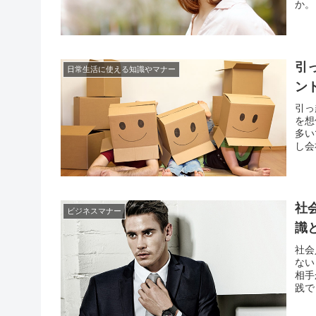
か。
達と
あっ
引
日常生活に使える知識やマナー
ン
引っ
を想
多い
し会
材を
他に
社
ビジネスマナー
識
社会
ない
相手
践で
はそ
さん