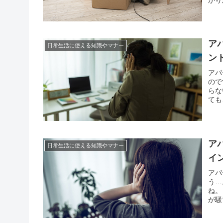
を費
ある
ア
日常生活に使える知識やマナー
ン
アパ
ので
らな
ても
身の
で嫌
ア
日常生活に使える知識やマナー
イ
アパ
う…
ね。
が騒
てし
せな