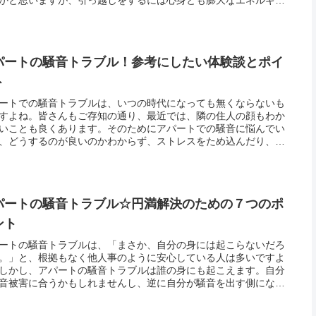
やすことになります。心身だけではなく、どんなに切り詰めても
程度の...
パートの騒音トラブル！参考にしたい体験談とポイ
ト
ートでの騒音トラブルは、いつの時代になっても無くならないも
すよね。皆さんもご存知の通り、最近では、隣の住人の顔もわか
いことも良くあります。そのためにアパートでの騒音に悩んでい
、どうするのが良いのかわからず、ストレスをため込んだり、心
調子を崩したりするケースが後を絶ちません。また、訴えたこと
がらせ...
パートの騒音トラブル☆円満解決のための７つのポ
ント
ートの騒音トラブルは、「まさか、自分の身には起こらないだろ
。」と、根拠もなく他人事のように安心している人は多いですよ
しかし、アパートの騒音トラブルは誰の身にも起こえます。自分
音被害に合うかもしれませんし、逆に自分が騒音を出す側になっ
まうかもしれせん。アパートの騒音トラブルの中には、いやがら
どで意...