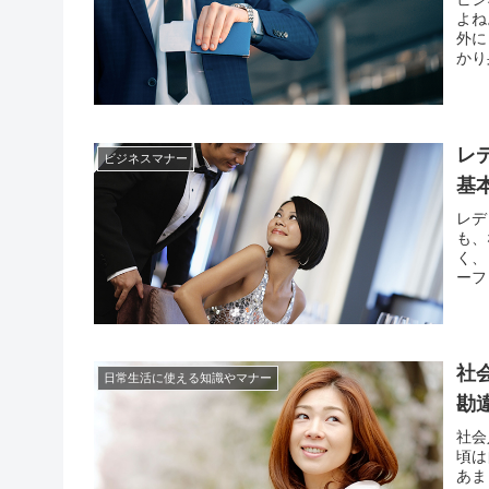
よね
外に
かり
に上
ら、
レ
ビジネスマナー
基
レデ
も、
く、
ーフ
ヨー
て、
社
日常生活に使える知識やマナー
勘
社会
頃は
あま