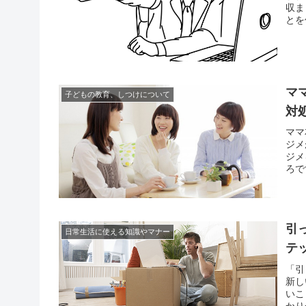
収ま
とを
らに
実を
マ
子どもの教育、しつけについて
対
ママ
ジメ
ジメ
ろで
は思
て巻
引
日常生活に使える知識やマナー
テ
「引
新し
いこ
かり