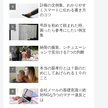
訃報の文例集。わかりやす
くスマートに伝わる書き方
のコツ
弔辞を初めて頼まれた時。
困ったら参考にしたい例文
集
納骨の服装。シチュエーシ
ョンで見分ける7つの判断
本当の親孝行とは？親のた
めにしてあげられる１０の
こと
会社メールの基礎意識☆絶
対NGな5つのマナー違反と
は