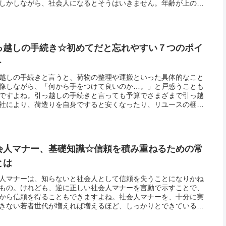
しかしながら、社会人になるとそうはいきません。年齢が上の人
接する機会も増えますし、取引先の人やお客様など絶対に失礼が
てはな...
っ越しの手続き☆初めてだと忘れやすい７つのポイ
ト
越しの手続きと言うと、荷物の整理や運搬といった具体的なこと
像しながら、「何から手をつけて良いのか…。」と戸惑うことも
ですよね。引っ越しの手続きと言っても予算でさまざまで引っ越
社により、荷造りを自身ですると安くなったり、リユースの梱包
使うとお得になったり…、予算に合わせて選択ができます。その
も、荷...
会人マナー、基礎知識☆信頼を積み重ねるための常
とは
人マナーは、知らないと社会人として信頼を失うことになりかね
もの。けれども、逆に正しい社会人マナーを言動で示すことで、
から信頼を得ることもできますよね。社会人マナーを、十分に実
きない若者世代が増えれば増えるほど、しっかりとできている人
れだけで評価があがります。社会人マナーと一言で言ってもたく
ありま...