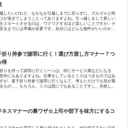
順
越したいけれど、なかなか引越しまでに至らずに、ズルズルと時
けが過ぎてしまうことってありますよね。引っ越しをして新しい
をスタートさせるのは、ワクワクするほど楽しいことですが、そ
至るまでには準備が必要です。自分にはどんな物件がいいのかを
えて物件探しをしたり、物件を選ぶための下調べをするなど、新
暮らし...
子折り持参で謝罪に行く！選び方渡し方マナー７つ
心得
折りを持って謝罪に行くシーンは、特にサービス業などになる
意外にもありますよね。仕事をしているとミスはつきものではあ
すが、菓子折り持参で謝罪に行くなんて、考えただけでも気が重
るもの…。もちろん、ミスは誰にでもあることですし、失敗して
ったことはもう元には戻せませんので、ここは気持ちを切り替え
とが大切...
ジネスマナーの裏ワザ☆上司や部下を味方にするコ
ネスマナーを苦労して身に付けたとしたら、ぜひ役立てたいです