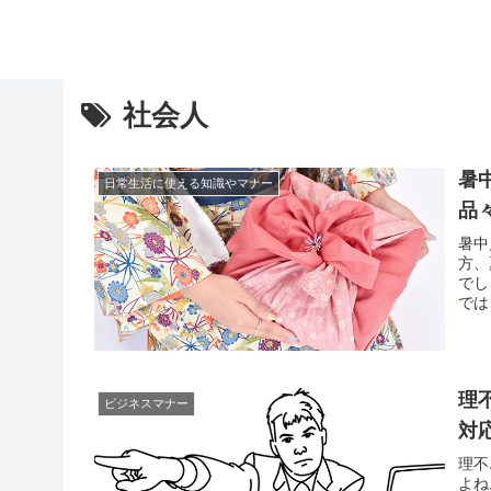
社会人
暑
日常生活に使える知識やマナー
品
暑中
方、
でし
では
考え
中心
理
ビジネスマナー
対
理不
よね