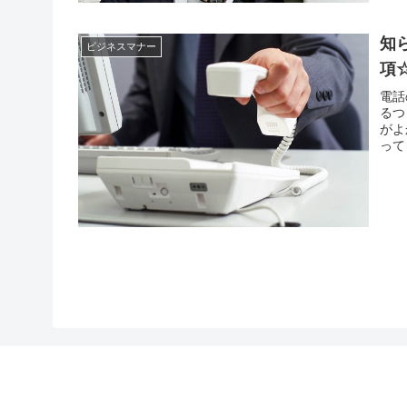
知
ビジネスマナー
項
電話
るつ
がよ
って
なっ
それ