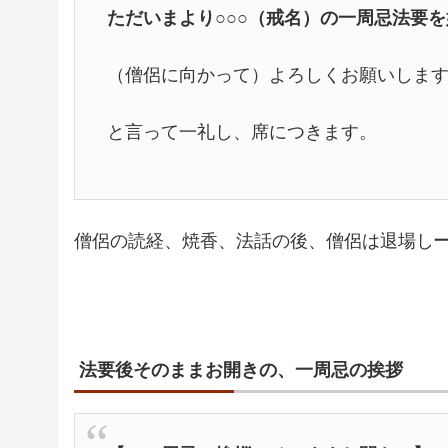
ただいまより○○○（戒名）の一周忌法要
（僧侶に向かって）よろしくお願いしま
と言って一礼し、席につきます。
僧侶の読経、焼香、法話の後、僧侶は退場し
法要後そのままお開きの、一周忌の挨拶