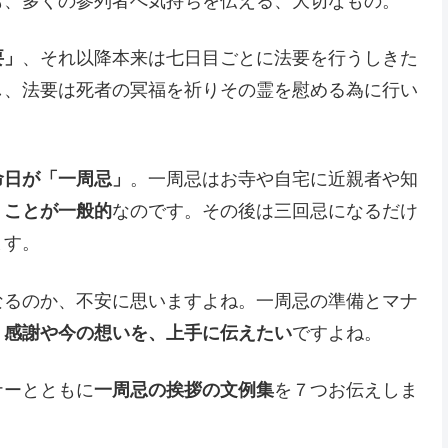
も、多くの参列者へ気持ちを伝える、大切なもの。
要」
、それ以降本来は七日目ごとに法要を行うしきた
し、法要は死者の冥福を祈りその霊を慰める為に行い
命日が「一周忌」
。一周忌はお寺や自宅に近親者や知
うことが一般的
なのです。その後は三回忌になるだけ
ます。
なるのか、不安に思いますよね。一周忌の準備とマナ
、
感謝や今の想いを、上手に伝えたい
ですよね。
ナーとともに
一周忌の挨拶の文例集
を７つお伝えしま