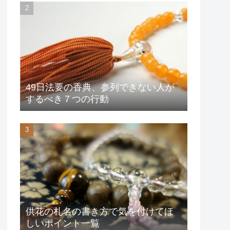
49日法要の香典、参列できない人が
するべき７つの行動
供花の札名の書き方で気を付けてほ
しいポイント一覧