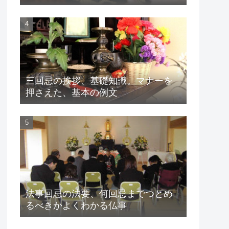
三回忌の挨拶、基礎知識。マナーを
押さえた、基本の例文
法事回忌の法要、何回忌までつとめ
るべきかよくわかる仏事