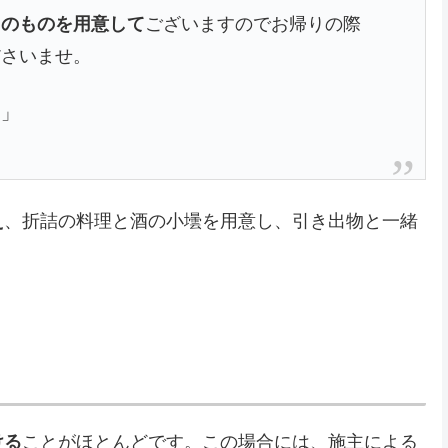
りのものを用意して
ございますのでお帰りの際
ださいませ。
。」
え
、折詰の料理と酒の小壜を用意し、引き出物と一緒
ける
ことがほとんどです。この場合には、施主による