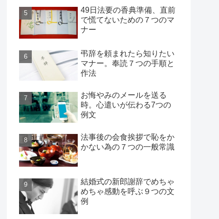
49日法要の香典準備、直前
で慌てないための７つのマ
ナー
弔辞を頼まれたら知りたい
マナー。奉読７つの手順と
作法
お悔やみのメールを送る
時。心遣いが伝わる7つの
例文
法事後の会食挨拶で恥をか
かない為の７つの一般常識
結婚式の新郎謝辞でめちゃ
めちゃ感動を呼ぶ９つの文
例