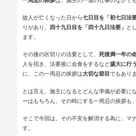
一周忌の挨拶
は、施主の一連の仕事のなかで
故人が亡くなった日から
七日目を「初七日法
りがあり、
四十九日目を「四十九日法要」
と
ます。
その後の区切りの法要として、
死後満一年の
人を招き、法要後に会食をするなど
盛大に行
に、この一周忌の挨拶は
大切な節目
でもあり
とは言え、施主になるとどんな準備が必要に
ーはもちろん、その時にする一周忌の挨拶も
そこで今回は、その不安を解消する為に、マ
す。