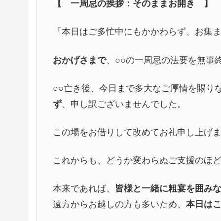
【 一周忌の挨拶：そのままお開き 】
「本日はご多忙中にもかかわらず、お集
おかげさまで
、○○の一周忌の法要を無事
○○亡き後、今日まで多大なご厚情を賜り
ず
、申し訳ございませんでした。
この場をお借りして改めてお礼申し上げ
これからも、どうか変わらぬご支援のほ
本来であれば、
皆様と一緒に粗宴を囲み
遠方からお越しの方も多いため、
本日は