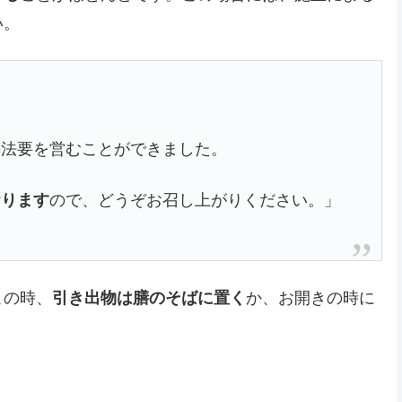
い。
の法要を営むことができました。
おります
ので、どうぞお召し上がりください。」
この時、
引き出物は膳のそばに置く
か、お開きの時に
。