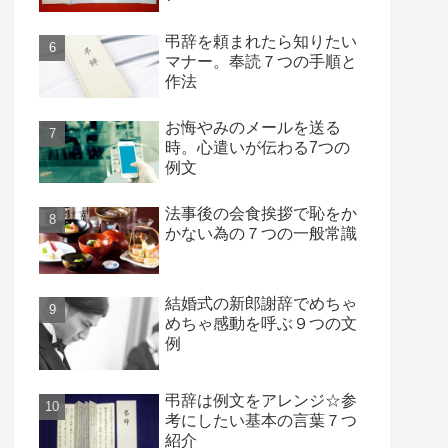
弔辞を頼まれたら知りたい
マナー。奉読７つの手順と
作法
お悔やみのメールを送る
時。心遣いが伝わる7つの
例文
法事後の会食挨拶で恥をか
かない為の７つの一般常識
結婚式の新郎謝辞でめちゃ
めちゃ感動を呼ぶ９つの文
例
弔辞は例文をアレンジ☆参
考にしたい基本の言葉７つ
紹介