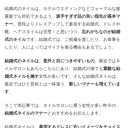
結婚式のネイルは、ホテルウエディングなどフォーマルな披
露宴でも対応できるよう、
派手すぎず品の良い指先が基本マ
ナー
。普段よりドレスアップして参加する結婚式。ドレスや
靴、ヘアスタイルは完璧！と思いつつ、
忘れがちなのが結婚
式のネイル
です。結婚式では、ご祝儀を渡したり、お食事を
したり、人によってはマイクを握る機会もあるでしょう。
結婚式のネイルは、意外と目につきやすいもの
。最近ではネ
イルサロンもあちらこちらにあり、結婚式の場でも
素敵な結
婚式ネイルを施す
女性が多いです。そんな結婚式ネイルは、
最近ではひと昔前とは一味違う、
新しいマナーも増えていま
す
。
そこで本記事では、ネイルサロンに通う女性が多い昨今の、
結婚式ネイルのマナー
とおすすめをお伝えします。
結婚式ネイルは、
着用するドレスに近いイメージをチョイス