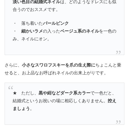
淡い色目の結婚式ネイル
は、どのようなドレスにも似
合うのでおススメです。
・ 落ち着いた
パールピンク
・
細かいラメ
の入った
ベージュ系のネイル
を一色の
み、ネイルにオン。
さらに、
小さなスワロフスキーを爪の生え際に
ちょこんと乗
せると、お上品なお呼ばれネイルの出来上がりです。
★ ただし、
黒や紺などダーク系カラー
で一色だと、
結婚式というお祝いの場に相応しくありません。
控え
ましょう
。