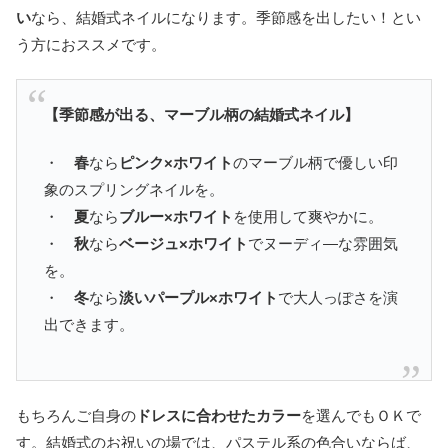
い
なら、結婚式ネイルになります。季節感を出したい！とい
う方におススメです。
【季節感が出る、マーブル柄の結婚式ネイル】
・
春
なら
ピンク×ホワイト
のマーブル柄で優しい印
象のスプリングネイルを。
・
夏
なら
ブルー×ホワイト
を使用して爽やかに。
・
秋
なら
ベージュ×ホワイト
でヌーディ―な雰囲気
を。
・
冬
なら
淡いパープル×ホワイト
で大人っぽさを演
出できます。
もちろんご自身の
ドレスに合わせたカラー
を選んでもＯＫで
す。結婚式のお祝いの場では、パステル系の色合いならば、