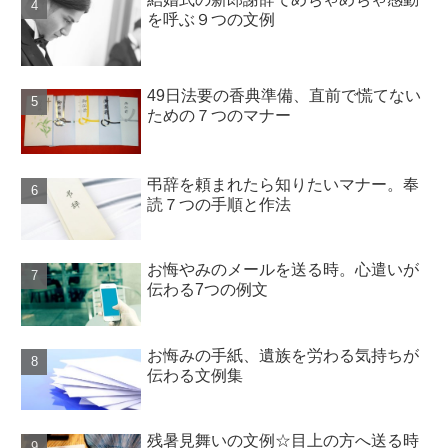
を呼ぶ９つの文例
49日法要の香典準備、直前で慌てない
ための７つのマナー
弔辞を頼まれたら知りたいマナー。奉
読７つの手順と作法
お悔やみのメールを送る時。心遣いが
伝わる7つの例文
お悔みの手紙、遺族を労わる気持ちが
伝わる文例集
残暑見舞いの文例☆目上の方へ送る時