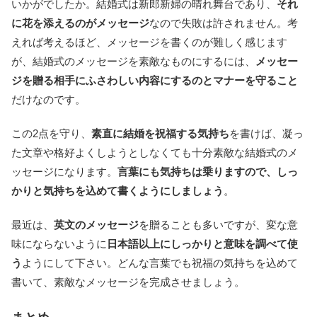
いかがでしたか。結婚式は新郎新婦の晴れ舞台であり、
それ
に花を添えるのがメッセージ
なので失敗は許されません。考
えれば考えるほど、メッセージを書くのが難しく感じます
が、結婚式のメッセージを素敵なものにするには、
メッセー
ジを贈る相手にふさわしい内容にするのとマナーを守ること
だけなのです。
この2点を守り、
素直に結婚を祝福する気持ち
を書けば、凝っ
た文章や格好よくしようとしなくても十分素敵な結婚式のメ
ッセージになります。
言葉にも気持ちは乗りますので、しっ
かりと気持ちを込めて書くようにしましょう
。
最近は、
英文のメッセージ
を贈ることも多いですが、変な意
味にならないように
日本語以上にしっかりと意味を調べて使
う
ようにして下さい。どんな言葉でも祝福の気持ちを込めて
書いて、素敵なメッセージを完成させましょう。