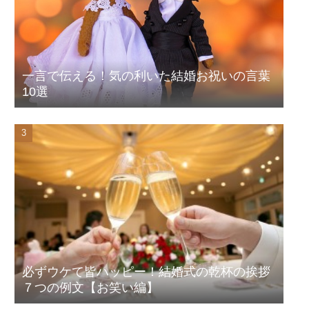
一言で伝える！気の利いた結婚お祝いの言葉
10選
必ずウケて皆ハッピー！結婚式の乾杯の挨拶
７つの例文【お笑い編】