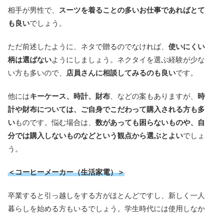
相手が男性で、
スーツを着ることの多いお仕事であればとて
も良い
でしょう。
ただ前述したように、ネタで贈るのでなければ、
使いにくい
柄は選ばない
ようにしましょう。ネクタイを選ぶ経験が少な
い方も多いので、
店員さんに相談してみるのも良い
です。
他には
キーケース、時計、財布
、などの案もありますが、
時
計や財布については、ご自身でこだわって購入される方も多
い
ものです。悩む場合は、
数があっても困らないものや、自
分では購入しないものなどという観点から選ぶとよい
でしょ
う。
＜コーヒーメーカー（生活家電）＞
卒業すると引っ越しをする方がほとんどですし、新しく一人
暮らしを始める方もいるでしょう。学生時代には使用しなか