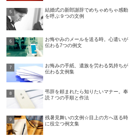
結婚式の新郎謝辞でめちゃめちゃ感動
を呼ぶ９つの文例
お悔やみのメールを送る時。心遣いが
伝わる7つの例文
お悔みの手紙、遺族を労わる気持ちが
伝わる文例集
弔辞を頼まれたら知りたいマナー。奉
読７つの手順と作法
残暑見舞いの文例☆目上の方へ送る時
に役立つ例文集