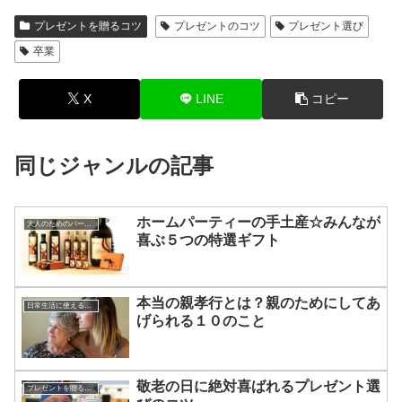
プレゼントを贈るコツ
プレゼントのコツ
プレゼント選び
卒業
X
LINE
コピー
同じジャンルの記事
ホームパーティーの手土産☆みんなが
大人のためのパーティー・マナー
喜ぶ５つの特選ギフト
本当の親孝行とは？親のためにしてあ
日常生活に使える知識やマナー
げられる１０のこと
敬老の日に絶対喜ばれるプレゼント選
プレゼントを贈るコツ