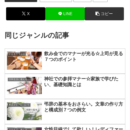
X
LINE
コピー
同じジャンルの記事
飲み会でのマナーが光る☆上司が見る
ビジネスマナー
７つのポイント
神社での参拝マナー☆家族で学びた
日常生活に使える知識やマナー
い、基礎知識とは
弔辞の基本をおさらい。文章の作り方
葬式マナーについて
と構成別７つの例文
女性目線でして欲しい！レディファー
日常生活に使える知識やマナー