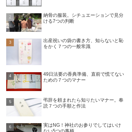
納骨の服装。シチュエーションで見分
ける7つの判断
出産祝いの袋の書き方、知らないと恥
をかく７つの一般常識
49日法要の香典準備、直前で慌てない
ための７つのマナー
弔辞を頼まれたら知りたいマナー。奉
読７つの手順と作法
実はNG！神社のお参りでしてはいけ
ない5つの事柄