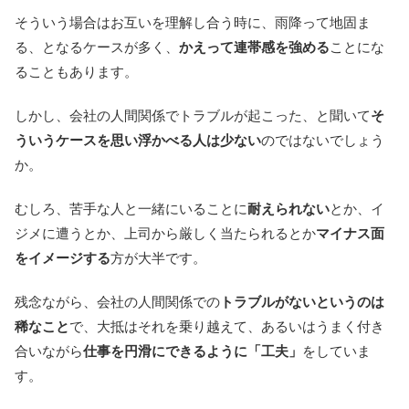
そういう場合はお互いを理解し合う時に、雨降って地固ま
る、となるケースが多く、
かえって連帯感を強める
ことにな
ることもあります。
しかし、会社の人間関係でトラブルが起こった、と聞いて
そ
ういうケースを思い浮かべる人は少ない
のではないでしょう
か。
むしろ、苦手な人と一緒にいることに
耐えられない
とか、イ
ジメに遭うとか、上司から厳しく当たられるとか
マイナス面
をイメージする
方が大半です。
残念ながら、会社の人間関係での
トラブルがないというのは
稀なこと
で、大抵はそれを乗り越えて、あるいはうまく付き
合いながら
仕事を円滑にできるように「工夫」
をしていま
す。