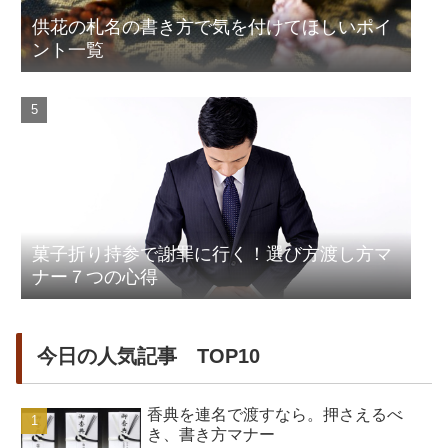
供花の札名の書き方で気を付けてほしいポイ
ント一覧
菓子折り持参で謝罪に行く！選び方渡し方マ
ナー７つの心得
今日の人気記事 TOP10
香典を連名で渡すなら。押さえるべ
き、書き方マナー