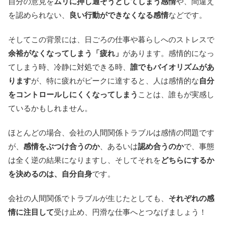
自分の意見を
ムリに押し通そうとしてしまう感情
や、間違え
を認められない、
良い行動ができなくなる感情
などです。
そしてこの背景には、日ごろの仕事や暮らしへのストレスで
余裕がなくなってしまう「疲れ」
があります。感情的になっ
てしまう時、冷静に対処できる時、
誰でもバイオリズムがあ
ります
が、特に疲れがピークに達すると、人は感情的な
自分
をコントロールしにくくなってしまう
ことは、誰もが実感し
ているかもしれません。
ほとんどの場合、会社の人間関係トラブルは感情の問題です
が、
感情をぶつけ合うのか
、あるいは
認め合うのか
で、事態
は全く逆の結果になりますし、そしてそれを
どちらにするか
を決めるのは、自分自身
です。
会社の人間関係でトラブルが生じたとしても、
それぞれの感
情に注目して
受け止め、円滑な仕事へとつなげましょう！