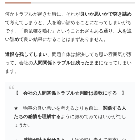
何かトラブルが起きた時に、それが
良いか悪いかで突き詰め
て
考えてしまうと、人を追い詰めることになってしまいがち
です。「窮鼠猫を嚙む」ということわざもある通り、
人を追
い詰めて
良い結果になることはまずありません。
遺恨を残してしまい
、問題自体は解決しても思い雰囲気が漂
って、会社の
人間関係トラブルは残ったまま
になってしまい
ます。
【 会社の人間関係トラブル☆判断は柔軟にする 】
★ 物事の良い悪いを考えるよりも前に、
関係する人
たちの感情を理解する
ように努めてみてはいかがでし
ょうか。
・
感情が吐き出せる
と、人は冷静に考えて素直にな