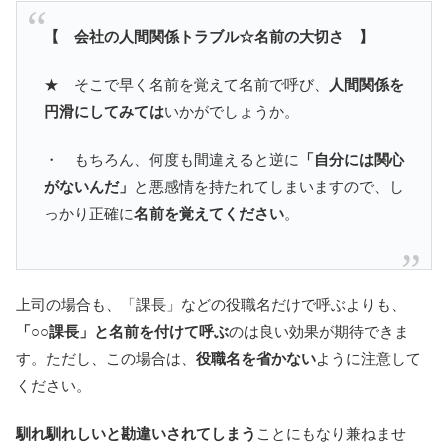
【 会社の人間関係トラブル☆名前の大切さ 】
★ そこで早く名前を覚えて名前で呼び、
人間関係を
円滑にしてみては
いかがでしょうか。
・ もちろん、何度も間違えると逆に
「自分には関心
がないんだ」
と悪感情を持たれてしまいますので、し
っかり正確に
名前を覚えてください
。
上司の場合も、「課長」などの役職名だけで呼ぶよりも、
「○○課長」と名前を付けて呼ぶ
のは良い効果が期待できま
す。ただし、この場合は、
役職名を省かない
ように注意して
ください。
馴れ馴れしいと勘違いされてしまう
ことにもなり兼ねませ