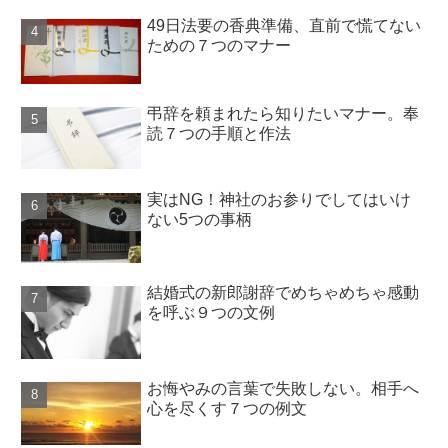
49日法要の香典準備、直前で慌てない
ための７つのマナー
弔辞を頼まれたら知りたいマナー。奉
読７つの手順と作法
実はNG！神社のお参りでしてはいけ
ない5つの事柄
結婚式の新郎謝辞でめちゃめちゃ感動
を呼ぶ９つの文例
お悔やみの言葉で失敗しない。相手へ
心を尽くす７つの例文