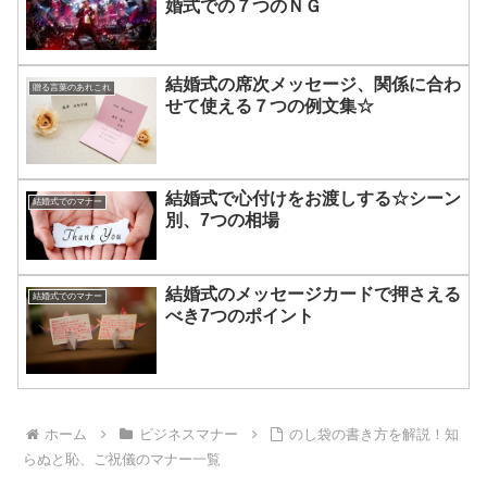
婚式での７つのＮＧ
結婚式の席次メッセージ、関係に合わ
贈る言葉のあれこれ
せて使える７つの例文集☆
結婚式で心付けをお渡しする☆シーン
結婚式でのマナー
別、7つの相場
結婚式のメッセージカードで押さえる
結婚式でのマナー
べき7つのポイント
ホーム
ビジネスマナー
のし袋の書き方を解説！知
らぬと恥、ご祝儀のマナー一覧