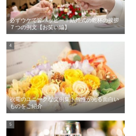
必ずウケて皆ハッピー！結婚式の乾杯の挨拶
７つの例文【お笑い編】
祝電のユニークな文例集！個性が光る面白い
ものをご紹介