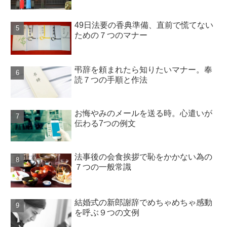
49日法要の香典準備、直前で慌てない
ための７つのマナー
弔辞を頼まれたら知りたいマナー。奉
読７つの手順と作法
お悔やみのメールを送る時。心遣いが
伝わる7つの例文
法事後の会食挨拶で恥をかかない為の
７つの一般常識
結婚式の新郎謝辞でめちゃめちゃ感動
を呼ぶ９つの文例