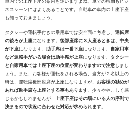
車内での上座下座の案内も迷いますよね。車での移動もビジ
ネスシーンにはよくあることです。自動車の車内の上座下座
も知っておきましょう。
タクシーや運転手付きの乗用車では安全面に考慮し、
運転席
の後ろが上座
になります。
後部座席に３人座るときは、中央
が下座
になります。
助手席は一番下座
になります。
自家用車
など運転手がいる場合は助手席が上座
になります。
タクシー
と自家用車では上座下座の位置が変わりますので注意
しまし
ょう。また、お客様が運転をされる場合、当方が２名以上の
時は、運転席後部座席が上座になりますが、
お客様の勧めが
あれば助手席を上座とする事もあります
。少々ややこしく感
じるかもしれませんが、
上座下座はその場にいる人の序列で
決まるので状況に合わせた対応が求められます
。