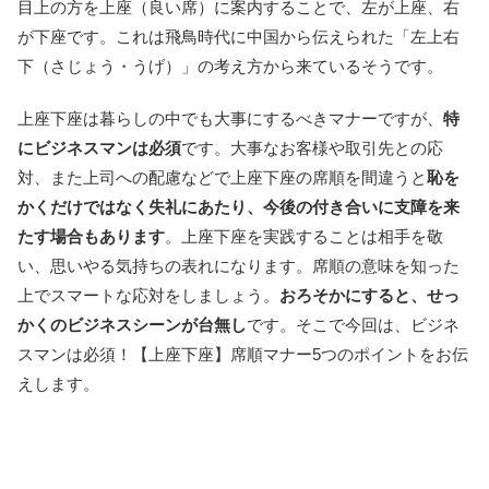
目上の方を上座（良い席）に案内することで、左が上座、右
が下座です。これは飛鳥時代に中国から伝えられた「左上右
下（さじょう・うげ）」の考え方から来ているそうです。
上座下座は暮らしの中でも大事にするべきマナーですが、
特
にビジネスマンは必須
です。大事なお客様や取引先との応
対、また上司への配慮などで上座下座の席順を間違うと
恥を
かくだけではなく失礼にあたり、今後の付き合いに支障を来
たす場合もあります
。上座下座を実践することは相手を敬
い、思いやる気持ちの表れになります。席順の意味を知った
上でスマートな応対をしましょう。
おろそかにすると、せっ
かくのビジネスシーンが台無し
です。そこで今回は、ビジネ
スマンは必須！【上座下座】席順マナー5つのポイントをお伝
えします。