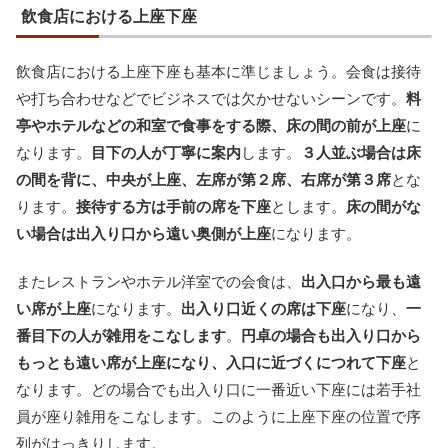
飲食店における上座下座
飲食店における上座下座も基本に準じましょう。会食は接待
や打ち合わせなどでビジネスでは欠かせないシーンです。
料
亭やホテルなどの和室で食事をする際、床の間の前が上座
に
なります。
目下の人が丁寧に案内
します。
３人並ぶ場合は床
の間を背に、中央が上座、左席が第２席、右席が第３席
とな
ります。
接待する方は手前の席を下座
とします。
床の間がな
い場合は出入り口から遠い奥側が上座
になります。
またレストランやホテル洋室での会食は、
出入口から最も遠
い席が上座
になります。
出入り口近くの席は下座
になり、
一
番目下の人が雑用をこなします
。
円卓の場合も出入り口から
もっとも遠い席が上座になり、入口に近づくにつれて下座
と
なります。どの場合でも出入り口に一番近い下座には若手社
員が座り雑用をこなします。このように上座下座の位置で序
列がはっきりします。