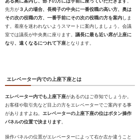
ある奥に案内し、部下の方には手前に座っていただきます
。
先方が
３人の場合、長椅子の中央に一番役職の高い方、奥は
その次の役職の方、一番手前にその次の役職の方を案内
しま
す。着座を迷われないようスマートに案内しましょう。会議
室では議長が中央奥に座ります。
議長に最も近い席が上座に
なり、遠くなるにつれて下座
となります。
エレベーター内での上座下座とは
エレベーター内でも上座下座
があるのはご存知でしょうか。
お客様や取引先など目上の方をエレベーターでご案内する事
がありますよね。
エレベーターの上座下座の位はボタン操作
パネルの位置で決まります
。
操作パネルの位置がエレベーターによって右か左か違うこと