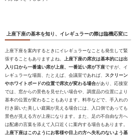
上座下座の基本を知り、イレギュラーの際は臨機応変に
上座下座を案内するときにイレギュラーなことも発生して緊
張することもありますよね。
上座下座の席次は基本的には出
入り口から一番遠い席が上座、一番近い席が下座
ですが、イ
レギュラーな場面、たとえば、会議室であれば、
スクリーン
やホワイトボードの位置で席次が変わる場合
があり、応接室
では、窓からの景色を見せたい場合や、調度品の位置により
基本の位置が変わることもあります。料亭などで、手入れの
行き届いた美しい庭園が見える場合には、入口側であっても
景色が見える方が上座になります。また、足の不自由な方へ
は配慮の言葉を添えて入口近くに案内する場合もあります。
上座下座はこのようにお客様や目上の方へ失礼のないよう基