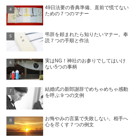
49日法要の香典準備、直前で慌てない
ための７つのマナー
弔辞を頼まれたら知りたいマナー。奉
読７つの手順と作法
実はNG！神社のお参りでしてはいけ
ない5つの事柄
結婚式の新郎謝辞でめちゃめちゃ感動
を呼ぶ９つの文例
お悔やみの言葉で失敗しない。相手へ
心を尽くす７つの例文