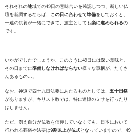
それぞれの地域での49日の意味合いを確認しつつ、新しい仏
壇を新調するならば、
この日に合わせて準備
をしておくと、
一連の供養が一緒にできて、施主としても
楽に進められる
の
です。
いかがでしたでしょうか、このように49日には深い意味と、
その日までに
準備しなければならない
様々な事柄が、たくさ
んあるもの…。
なお、神道で四十九日法要にあたるものとしては、
五十日祭
がありますが、キリスト教では、特に追悼のミサを行ったり
はしません。
ただ、例え自分が仏教を信仰していなくても、日本において
行われる葬儀や法要は
9割以上が仏式
となっていますので、49