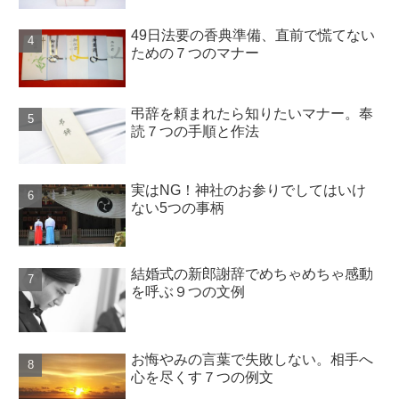
49日法要の香典準備、直前で慌てない
ための７つのマナー
弔辞を頼まれたら知りたいマナー。奉
読７つの手順と作法
実はNG！神社のお参りでしてはいけ
ない5つの事柄
結婚式の新郎謝辞でめちゃめちゃ感動
を呼ぶ９つの文例
お悔やみの言葉で失敗しない。相手へ
心を尽くす７つの例文