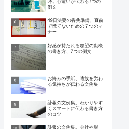
時。心遣いが伝わる7つの
例文
49日法要の香典準備、直前
で慌てないための７つのマ
ナー
好感が持たれる志望の動機
の書き方、7つの例文
お悔みの手紙、遺族を労わ
る気持ちが伝わる文例集
訃報の文例集。わかりやす
くスマートに伝わる書き方
のコツ
訃報の文例集。会社や親