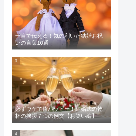
一言で伝える！気の利いた結婚お祝
いの言葉10選
必ずウケて皆ハッピー！結婚式の乾
杯の挨拶７つの例文【お笑い編】