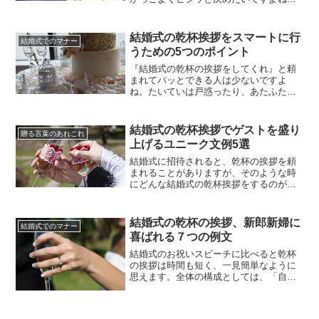
ただ、そう望んではいても、実際にやる
となったら緊張しますし、その前にどの
ような準備をすればよいのかは、意外と
結婚式の乾杯挨拶をスマートに行
結婚式でのマナー
よく分からないものです。ダラダラと長
うための5つのポイント
く挨拶をしてしまうと、間延びして会場
が変な空気に包まれますし、だから...
『結婚式の乾杯の挨拶をしてくれ』と頼
まれてパッとできる人は少ないですよ
ね。たいていは戸惑ったり、あたふたし
たりしてしまうでしょう。そうならない
ためには、結婚式の乾杯の挨拶の知識や
マナーを頭の中に入れておく必要があり
結婚式の乾杯挨拶でゲストを盛り
贈る言葉のあれこれ
ます。また、それを落ち着いて実行でき
上げるユニーク文例5選
ることが大切です。また、結婚式の乾杯
の挨拶では言ってはいけない言葉など...
結婚式に招待されると、乾杯の挨拶を頼
まれることがありますが、そのような時
にどんな結婚式の乾杯挨拶をするのが良
いのか悩みますよね。挨拶の時間はどの
くらいでまとめれば良いのか、どんな内
容にしたら良いのか、考えると眠れなく
結婚式の乾杯の挨拶、新郎新婦に
結婚式でのマナー
なる人もいるのではありませんか？ポイ
喜ばれる７つの例文
ントは、乾杯のタイミングを明確にする
ことが大切です。結婚式の乾杯挨拶...
結婚式のお祝いスピーチに比べると乾杯
の挨拶は時間も短く、一見簡単なように
思えます。全体の構成としては、「自己
紹介→挨拶をすることへの断り→新郎新
婦・ご親族へのお祝いの言葉→エピソー
ド等でワンクッション→乾杯の発声」と