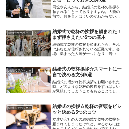
え、あまりに短く簡単な乾杯のスピーチ
だと、気持ちがこもっていないと思わ...
同僚や友人から、結婚式の乾杯の挨拶を
頼まれることってありますよね。大勢の
前で、何を言えばよいのかわからない！
なんて方も多いのでは。結婚式の乾杯の
挨拶は、披露宴のスタートでもありま
す。その重要な大役を任されたことは、
結婚式で乾杯の挨拶を頼まれた！
結婚式でのマナー
とても光栄ことなので、できたらビシッ
まず押さえたい5つの基本
と決めたいものです。実は、結婚式の乾
杯の挨拶では、スピーチの時間は長す...
結婚式で乾杯の挨拶を頼まれたら、それ
はあなたが信頼されている証拠です。会
場に集まった人達が一つになり、若い２
人の門出を祝福する乾杯を演出して、そ
の期待に答えてあげましょう。とはい
え、新郎と新婦にとっては人生の晴れ舞
結婚式の乾杯挨拶☆スマートに一
結婚式でのマナー
台とも言える結婚式です。いつもの宴会
言で決める文例5選
のようにはいきません。また、司会者が
紹介してくれたとしても、会場にはあ...
結婚式に招かれ乾杯挨拶をお願いされた
時、どのような乾杯の挨拶をすればよい
か緊張してしまうこともあることでしょ
う。結婚式で乾杯の挨拶を頼まれるとい
うことは新郎新婦から信頼されている証
ですよね。幸せに輝く結婚式は新郎新婦
結婚式の挨拶☆乾杯の音頭をビシ
結婚式でのマナー
の新しい門出の時。大役は喜んでお引き
ッと決める5つのコツ
受けするのがお二人への祝福と思いやり
になります。結婚式での乾杯挨拶は...
友達や会社の人の結婚式で乾杯の挨拶を
頼まれてしまったけれど、やるからには
かっこよくビシッと決めたいですよね。