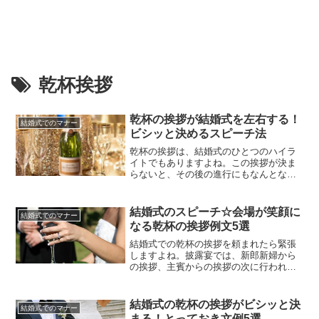
乾杯挨拶
乾杯の挨拶が結婚式を左右する！
結婚式でのマナー
ビシッと決めるスピーチ法
乾杯の挨拶は、結婚式のひとつのハイラ
イトでもありますよね。この挨拶が決ま
らないと、その後の進行にもなんとなく
嫌な感じの影響を及ぼしてしまいます…
なんて言ったら、指名された方はますま
す緊張してしまうでしょうか。しかし乾
結婚式のスピーチ☆会場が笑顔に
結婚式でのマナー
杯の挨拶は、結婚式においておおよその
なる乾杯の挨拶例文5選
構成が決まっているものです。また面白
おかしくエピソードを伝える必要も...
結婚式での乾杯の挨拶を頼まれたら緊張
しますよね。披露宴では、新郎新婦から
の挨拶、主賓からの挨拶の次に行われる
のが一般的ですから、披露宴の出席者と
しては挨拶続きで若干疲れているタイミ
ングで行わなければいけませんし、なる
結婚式の乾杯の挨拶がビシッと決
結婚式でのマナー
べく完結にしたいところです。とはい
まる！とっておき文例5選