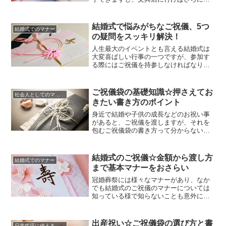
くののし袋が並んでいます。水引が実物
でも印刷されているものでも「紅白」は
お祝い事、「黒白」は不幸があった時に
結婚式で悩みがちなご祝儀、5つ
結婚式でのマナー
用いる、というのは誰もが理解できるこ
の疑問をスッキリ解決！
とでしょう。しかし、紅白ののし袋に
は、大きく分けて水引の結び方が2種...
人生最大のイベントとも言える結婚式は
大変喜ばしい行事の一つですが、参加す
る際にはご祝儀を持参しなければなりま
せんよね。意外にもこのご祝儀について
のルールをあまり詳しくご存じでない方
もおられることでしょう。皆さん正しく
ご祝儀袋の基礎知識☆押さえてお
社会人としてのマナー
ご祝儀を包むことができているでしょう
きたい書き方のポイント
か。新郎新婦との関係性に見合った金額
を作法を守って包むことができてい...
身近で結婚や子供の成長などのお祝い事
があると、ご祝儀を渡しますが、それを
包むご祝儀袋の書き方って分からないこ
とも多くありますよね。お祝いする気持
ちは同じなのに、結婚と子供の成長、栄
転や昇進に関わるものなど、お祝いの対
結婚式のご祝儀☆金額から渡し方
結婚式でのマナー
象によってご祝儀袋の書き方も違ってく
まで基本マナーをおさらい
ることが、書くことをさらに難しくさせ
ています。ですが、お祝いの気持ち...
冠婚葬祭には様々なマナーがあり、なか
でも結婚式のご祝儀のマナーについては
知っている様で知らないことも意外に多
く戸惑うことありますよね。金額や渡し
方などは、新郎新婦との関係性や披露宴
の形式などからケース バイ ケースと
出産祝い☆ご祝儀袋の選び方と書
日常生活に使える知識やマナー