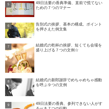
49日法要の香典準備、直前で慌てない
ための７つのマナー
告別式の挨拶、基本の構成。ポイント
を押さえた例文集
結婚式の乾杯の挨拶、短くても会場を
盛り上げる７つの文例☆
結婚式の新郎謝辞でめちゃめちゃ感動
を呼ぶ９つの文例
49日法要の香典、参列できない人がす
るべき７つの行動