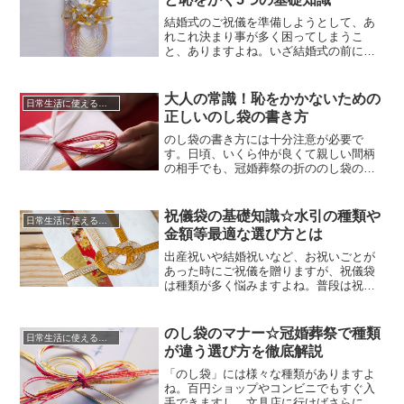
ったご祝儀袋の書き方をマスターしまし
ょう。ただ、一口にご祝儀袋と言っ...
結婚式のご祝儀を準備しようとして、あ
れこれ決まり事が多く困ってしまうこ
と、ありますよね。いざ結婚式の前にご
祝儀袋を買って、書き直しのきかない表
書きや裏書きに戸惑い、お札の入れ方に
包み方、ふと何が正解なのか不安になる
大人の常識！恥をかかないための
日常生活に使える知識やマナー
ことも……。ご祝儀には、袋の選び方や
正しいのし袋の書き方
書き方、渡し方などに様々なマナーがあ
ります。またこの結婚式のご祝儀のマ...
のし袋の書き方には十分注意が必要で
す。日頃、いくら仲が良くて親しい間柄
の相手でも、冠婚葬祭の折ののし袋の書
き方一つで印象が一気に悪くなってしま
うこともあるためです。のし袋の書き方
のマナーができていなかっただけでそん
祝儀袋の基礎知識☆水引の種類や
日常生活に使える知識やマナー
なことが起こるのかと思いますよね。し
金額等最適な選び方とは
かし、贈る側からするとただののし袋で
あっても、受け取る側にとっては、一...
出産祝いや結婚祝いなど、お祝いごとが
あった時にご祝儀を贈りますが、祝儀袋
は種類が多く悩みますよね。普段は祝儀
袋の売り場などじっくり見ませんが、い
ざ贈るとなると、同じ「御祝い」と書か
れていても、外袋が印刷だったり、やけ
のし袋のマナー☆冠婚葬祭で種類
日常生活に使える知識やマナー
に立派だったり、どれがよいのかその場
が違う選び方を徹底解説
でしばらく考えてしまうことでしょう。
祝儀袋は、お祝い事の種類によって...
「のし袋」には様々な種類がありますよ
ね。百円ショップやコンビニでもすぐ入
手できますし、文具店に行けばさらに多