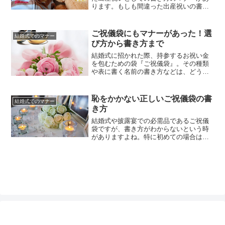
ります。もしも間違った出産祝いの書き
方をしてしまうと、大人として恥をかい
てしまうことになりますよね。出産祝い
を渡す相手の心におめでとうの気持ちを
ご祝儀袋にもマナーがあった！選
結婚式でのマナー
届けるためにも、出産祝いの書き方を大
び方から書き方まで
人のマナーとしてきちんと身につけてお
きたいところです。最近では、祝儀...
結婚式に招かれた際、持参するお祝い金
を包むための袋『ご祝儀袋』。その種類
や表に書く名前の書き方などは、どうす
ればよいのか、とても気になりますよ
ね。最近はたくさんの種類のご祝儀袋が
あるのでどれを選んだらよいのか迷って
恥をかかない正しいご祝儀袋の書
結婚式でのマナー
しまいます。特に水引は「蝶結び」や
き方
「結び切り」など種類もいくつかあるの
で、目移りしてしまいますし、結婚式
結婚式や披露宴での必需品であるご祝儀
の...
袋ですが、書き方がわからないという時
がありますよね。特に初めての場合は、
表には何を書けばよいのか、裏にも何か
書くことがあるのか、初めてのご祝儀袋
はわからないことだらけです。また、自
分の名前だけならまだしも、友達同士の
連名や会社名でのご祝儀袋にも、きちん
とした書き方があるのですが、そこ...