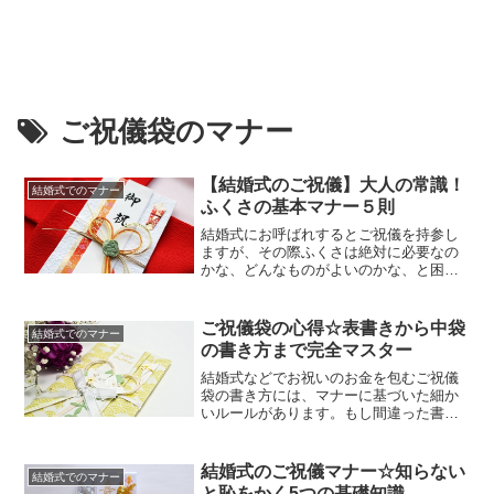
ご祝儀袋のマナー
【結婚式のご祝儀】大人の常識！
結婚式でのマナー
ふくさの基本マナー５則
結婚式にお呼ばれするとご祝儀を持参し
ますが、その際ふくさは絶対に必要なの
かな、どんなものがよいのかな、と困る
ときがありますよね。色はどんな色？形
がいろいろあって迷う、なんて方も多い
のではないでしょうか。結婚式のふくさ
ご祝儀袋の心得☆表書きから中袋
結婚式でのマナー
は、大きな風呂敷の役割をしています。
の書き方まで完全マスター
日本では、古来より「包む文化」があ
り、着物やお酒などの贈り物は包んで...
結婚式などでお祝いのお金を包むご祝儀
袋の書き方には、マナーに基づいた細か
いルールがあります。もし間違った書き
方をしてしまうと、恥ずかしい思いをす
るばかりか、送った相手に失礼なケース
もあります。もし、お祝いしたい気持ち
結婚式のご祝儀マナー☆知らない
結婚式でのマナー
をきちんと伝えたいのなら、ルールに合
と恥をかく5つの基礎知識