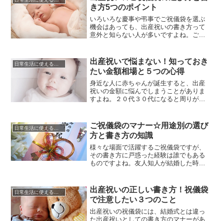
いう事も多く、結婚式のご祝儀について
き方5つのポイント
は一概に『コレ！』と言い切ることが出
来ないのが難しいところです。結婚...
いろいろな慶事や弔事でご祝儀袋を選ぶ
機会はあっても、出産祝いの書き方って
意外と知らない人が多いですよね。ご祝
儀袋には種類があり、それぞれきちんと
意味を持ち合わせています。それを知ら
ずに贈ってしまうと、「常識がない人
出産祝いで悩まない！知っておき
日常生活に使える知識やマナー
だ」と思われかねませんし、祝福の気持
たい金額相場と５つの心得
ちがまっすぐに伝わりにくくもなってし
まいます。「みんな知らないんじゃな...
身近な人に赤ちゃんが誕生すると、出産
祝いの金額に悩んでしまうことがありま
すよね。２０代３０代になると周りが出
産ラッシュの事も多く、俗に言うご祝儀
貧乏になってしまうこともあります。し
かし、やはり出産はすばらしい奇跡その
ご祝儀袋のマナー☆用途別の選び
日常生活に使える知識やマナー
もの。ぜひ赤ちゃんの誕生をみんなで祝
方と書き方の知識
福しましょう。出産祝いは身内や親戚か
ら、会社の上司、友人やママ友から...
様々な場面で活躍するご祝儀袋ですが、
その書き方に戸惑った経験は誰でもある
ものですよね。友人知人が結婚した時、
子どもが生まれた時、入園入学の節目や
記念日、そして快気祝いや退院祝いとご
祝儀袋を用意する場面は意外と多いです
出産祝いの正しい書き方！祝儀袋
日常生活に使える知識やマナー
が、用途に応じたご祝儀袋と書き方があ
で注意したい３つのこと
りますから、知らずに無作法なことをし
てしまっては、折角のお祝いに水を...
出産祝いの祝儀袋には、結婚式とは違っ
た出産祝いとしての書き方のマナーがあ