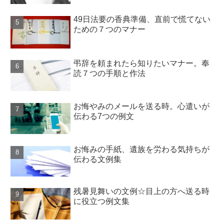
49日法要の香典準備、直前で慌てない
ための７つのマナー
弔辞を頼まれたら知りたいマナー。奉
読７つの手順と作法
お悔やみのメールを送る時。心遣いが
伝わる7つの例文
お悔みの手紙、遺族を労わる気持ちが
伝わる文例集
残暑見舞いの文例☆目上の方へ送る時
に役立つ例文集