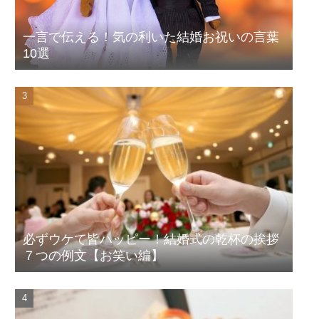
一言で伝える！気の利いた結婚お祝いの言葉
10選
必ずウケて皆ハッピー！結婚式の乾杯の挨拶
７つの例文【お笑い編】