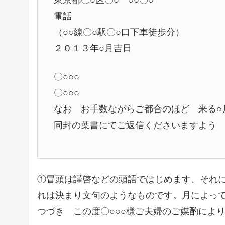
電話
（○○線〇○駅〇○口下車徒歩分）
２０１３年○月吉日
〇○○○ －－
〇○○○
なお お手数ながらご都合のほど 来る○
同封の葉書にてご返信くださいます
①冒頭は謹啓などの頭語ではじめます、それ
れは決まり文句のようなものです。月によっ
つづき この度〇○○○様ご夫婦のご媒酌によ