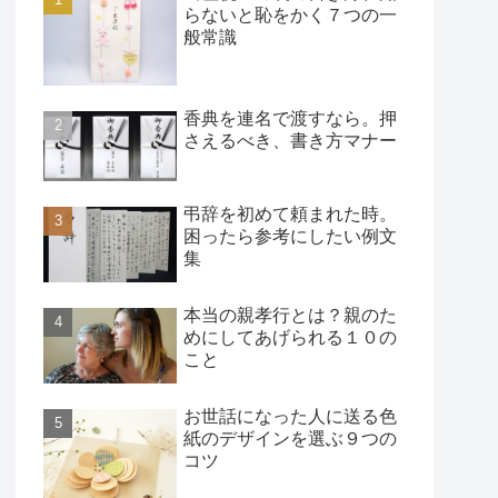
らないと恥をかく７つの一
般常識
香典を連名で渡すなら。押
さえるべき、書き方マナー
弔辞を初めて頼まれた時。
困ったら参考にしたい例文
集
本当の親孝行とは？親のた
めにしてあげられる１０の
こと
お世話になった人に送る色
紙のデザインを選ぶ９つの
コツ