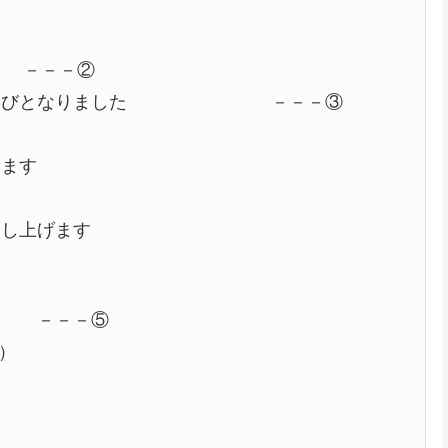
－－②
挙げる運びとなりました －－－③
じます
申し上げます
－⑤
）