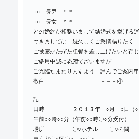
○○ 長男 ＊＊
○○ 長女 ＊＊ －
との婚約が相整いまして結婚式を
つきましては 幾久しくご懇情賜りたく
ご披露かたがた粗餐を差し上げたいと存
ご多用中誠に恐縮でざいますが
ご光臨たまわりますよう 謹んでご案内
敬白 －－－④
記 －－
日時 ２０１３年 ○月 ○日（○
午前○○時○○分（午前○○時〇○分受付）
場所 〇○ホテル 〇○の間
東京都〇○区〇○ ○○〇○