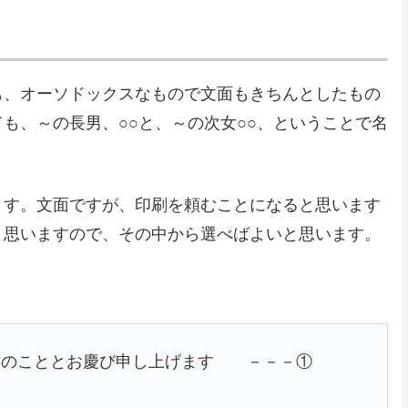
も、オーソドックスなもので文面もきちんとしたもの
も、～の長男、○○と、～の次女○○、ということで名
ます。文面ですが、印刷を頼むことになると思います
と思いますので、その中から選べばよいと思います。
勝のこととお慶び申し上げます －－－①