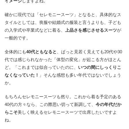
イメージ
しますよね。
確かに現代では「セレモニースーツ」となると、具体的なス
タイルとしては、喪服や結婚式の服装と言うよりも、子ども
の入学式や卒業式などに着る、
上品さを感じさせるスーツ
が
一般的です。
全体的にも
40代ともなると
、ぱっと見若く見えても20代や30
代では感じられなかった「体型の変化」が起こる方がほとん
ど。「これまでは似合っていたのに、
いつの間にしっくりこ
なくなっていた！
」そんな感想も多い年代ではないでしょう
か。
もちろんセレモニースーツも然り。これから着る予定のある
40代の方々なら、この際思い切って新調して、
今の年代だか
らこそ
美しく映えるセレモニースーツで出席したいですよ
ね。