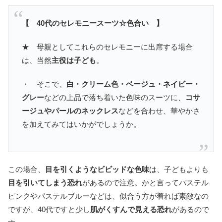
【 40代のセレモニースーツ☆色合い 】
★ 母親としてこれらのセレモニーに出席する場合
は、当然
主役は子ども
。
・ そこで、
白・クリーム色・ベージュ・ネイビー・
グレー
などの上品で落ち着いた色味のスーツに、
コサ
ージュやパールのネックレス
などを合わせ、華やかさ
を加えてみてはいかがでしょうか。
この場合、
目を引くようなビビッドな色味
は、子どもよりも
目を引いてしまう恐れ
があるので注意。かと言ってパステル
ピンクやパステルブルーなどは、似合う方が着れば素敵なの
ですが、40代ですと少し
肌がくすんで見える恐れ
があるので