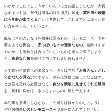
いかがでしたでしょうか、いろいろとお話しましたが、大切
なポイントは、40代は身体の線や肌質に加え、
雰囲気や表情
にも年齢が出てくる
ことに考慮して、これまでとは違った装
い方を考える、ということ。
服装はその人となりを雄弁に語るもの。セレモニースーツを
着るような機会に、
安っぽいものや適当なもの
、着飾りすぎ
やいかにも年齢とは合っていないものを選んで着てしまう
と、
奇異な印象
を周りに与えてしまい兼ねません。
入学式や卒業式への出席なら、周りは当然
「お母さん」とし
てあなたを見る
訳ですから、さらに評価は厳しくなるはず。
とは言え恐れる必要はなく、
自分を素敵に見せてくれる服装
を、真剣に探せば、きっとよいものに巡り合えます。
本記事を参考にしながら、この辺りは抜かりのないように、
ぜひ
お似合いのセレモニースーツ
を手に入れてください。