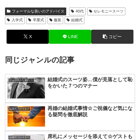
フォーマルな装いのアドバイス
40代
セレモニースーツ
入学式
卒業式
服装
結婚式
X
LINE
コピー
同じジャンルの記事
結婚式のスーツ姿…僕が見落として恥
フォーマルな装いのアドバイス
をかいた７つのマナー
再婚の結婚式事情☆ご祝儀など気にな
結婚式でのマナー
る疑問を徹底解説
席札にメッセージを添えて☆ゲストも
結婚式でのマナー