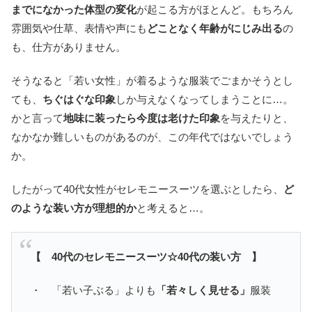
までになかった体型の変化
が起こる方がほとんど。もちろん
雰囲気や仕草、表情や声にも
どことなく年齢がにじみ出る
の
も、仕方がありません。
そうなると「若い女性」が着るような服装でごまかそうとし
ても、
ちぐはぐな印象
しか与えなくなってしまうことに…。
かと言って
地味に装ったら今度は老けた印象
を与えたりと、
なかなか難しいものがあるのが、この年代ではないでしょう
か。
したがって40代女性がセレモニースーツを選ぶとしたら、
ど
のような装い方が理想的か
と考えると…。
【 40代のセレモニースーツ☆40代の装い方 】
・ 「若い子ぶる」よりも
「若々しく見せる」
服装