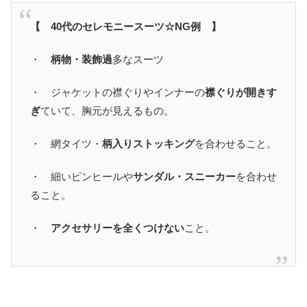
【 40代のセレモニースーツ☆NG例 】
・
柄物・装飾過
多なスーツ
・ ジャケットの襟ぐりやインナーの
襟ぐりが開きす
ぎ
ていて、胸元が見えるもの。
・ 網タイツ・
柄入りストッキング
を合わせること。
・ 細いピンヒールや
サンダル・スニーカー
を合わせ
ること。
・
アクセサリーを全くつけない
こと。