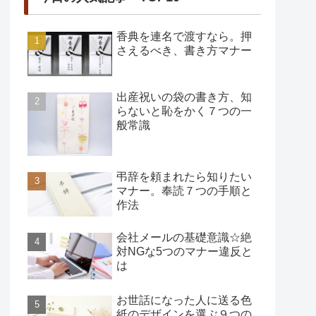
香典を連名で渡すなら。押
さえるべき、書き方マナー
出産祝いの袋の書き方、知
らないと恥をかく７つの一
般常識
弔辞を頼まれたら知りたい
マナー。奉読７つの手順と
作法
会社メールの基礎意識☆絶
対NGな5つのマナー違反と
は
お世話になった人に送る色
紙のデザインを選ぶ９つの