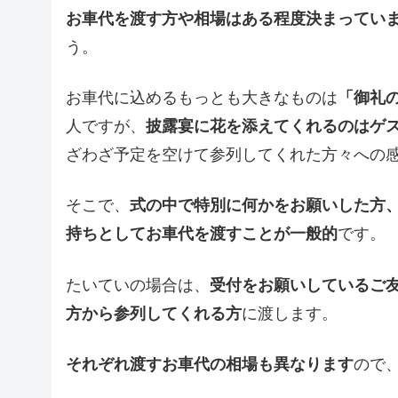
お車代を渡す方や相場はある程度決まってい
う。
お車代に込めるもっとも大きなものは
「御礼
人ですが、
披露宴に花を添えてくれるのはゲ
ざわざ予定を空けて参列してくれた方々への
そこで、
式の中で特別に何かをお願いした方
持ちとしてお車代を渡すことが一般的
です。
たいていの場合は、
受付をお願いしているご
方から参列してくれる方
に渡します。
それぞれ渡すお車代の相場も異なります
ので