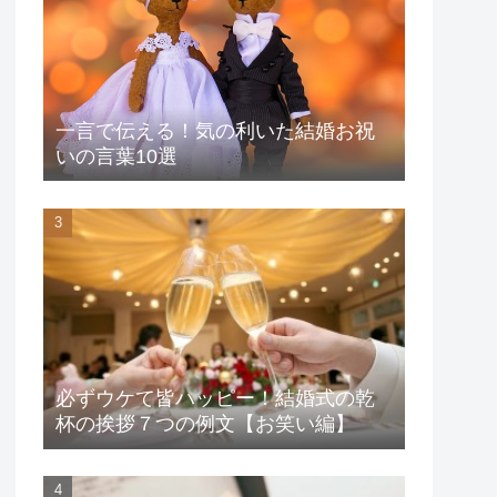
一言で伝える！気の利いた結婚お祝
いの言葉10選
必ずウケて皆ハッピー！結婚式の乾
杯の挨拶７つの例文【お笑い編】