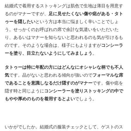
結婚式で着用するストッキングは肌色で生地は薄目を用意す
るのがマナーですが、
足に見せたくない傷や痣がある・タト
ゥーを隠したい
という方は本当に悩ましく辛いことでしょ
う。せっかくのお呼ばれの席で余計な気遣いをいただいた
り、あるいはマナーを知らないと思われるのも気が引けるも
のです。そのような場合は、様子にもよりますが
コンシーラ
ーを塗り、目立たないようにしてみましょう
。
タトゥーは特に年配の方にはどんなにオシャレな柄でも不人
気
です。品がないと思われる傾向が強いので
フォーマルな席
であることを意識しなるだけ隠すのがマナー
です。傷や痣を
隠す時と同じように
コンシーラーを塗りストッキングの中で
もやや厚めのものを着用するとよい
でしょう。
いかがでしたか。結婚式の服装チェックとして、ゲストのス