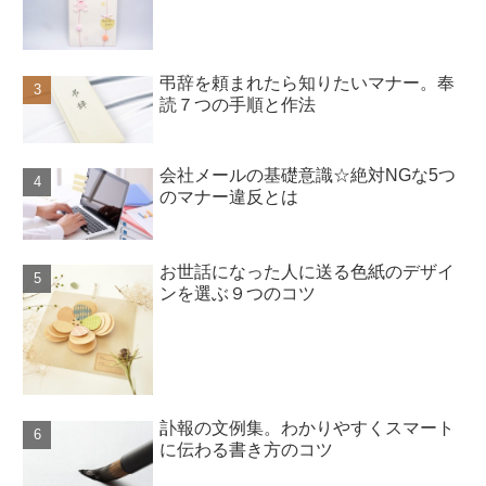
弔辞を頼まれたら知りたいマナー。奉
読７つの手順と作法
会社メールの基礎意識☆絶対NGな5つ
のマナー違反とは
お世話になった人に送る色紙のデザイ
ンを選ぶ９つのコツ
訃報の文例集。わかりやすくスマート
に伝わる書き方のコツ