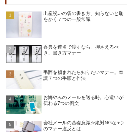
出産祝いの袋の書き方、知らないと恥
をかく７つの一般常識
香典を連名で渡すなら。押さえるべ
き、書き方マナー
弔辞を頼まれたら知りたいマナー。奉
読７つの手順と作法
お悔やみのメールを送る時。心遣いが
伝わる7つの例文
会社メールの基礎意識☆絶対NGな5つ
のマナー違反とは