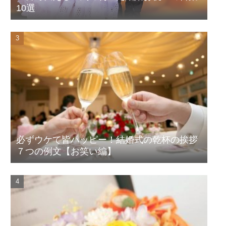
10選
必ずウケて皆ハッピー！結婚式の乾杯の挨拶
７つの例文【お笑い編】