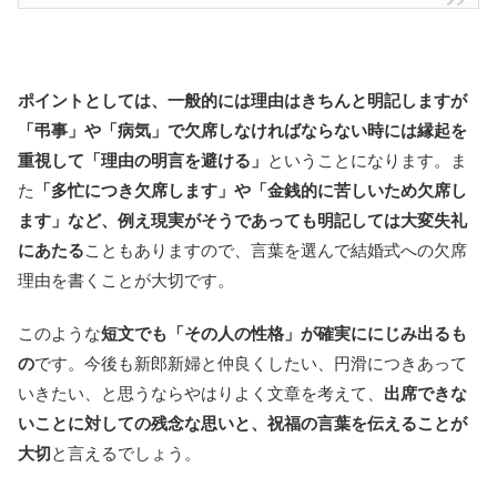
ポイントとしては、一般的には理由はきちんと明記しますが
「弔事」や「病気」で欠席しなければならない時には縁起を
重視して「理由の明言を避ける」
ということになります。ま
た
「多忙につき欠席します」や「金銭的に苦しいため欠席し
ます」など、例え現実がそうであっても明記しては大変失礼
にあたる
こともありますので、言葉を選んで結婚式への欠席
理由を書くことが大切です。
このような
短文でも「その人の性格」が確実ににじみ出るも
の
です。今後も新郎新婦と仲良くしたい、円滑につきあって
いきたい、と思うならやはりよく文章を考えて、
出席できな
いことに対しての残念な思いと、祝福の言葉を伝えることが
大切
と言えるでしょう。