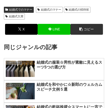
結婚式でのマナー
結婚式のマナー
結婚式の招待状
結婚式欠席
X
LINE
コピー
同じジャンルの記事
結婚式の服装☆男性が素敵に見えるス
結婚式での服装
ーツ5つの選び方
結婚式を和やかに☆新郎のウェルカム
結婚式でのマナー
スピーチ文例５選
結婚式の乾杯挨拶☆スマートに一言で
結婚式でのマナー