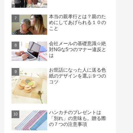
本当の親孝行とは？親のた
めにしてあげられる１０の
こと
会社メールの基礎意識☆絶
対NGな5つのマナー違反と
は
お世話になった人に送る色
紙のデザインを選ぶ９つの
コツ
ハンカチのプレゼントは
「別れ」の意味も。贈る際
の７つの注意事項