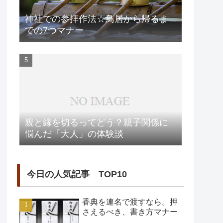
神社での参拝作法☆鳥居から帰るま
での7つマナー
親と縁を切るってどう？親子関係に
悩んだ「大人」の体験談
今日の人気記事 TOP10
香典を連名で渡すなら。押
さえるべき、書き方マナー