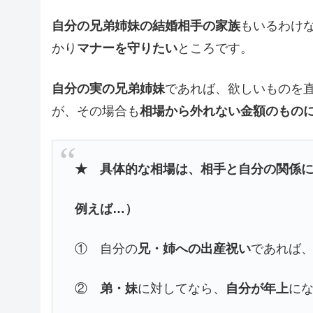
自分の兄弟姉妹の結婚相手の家族
もいるわけ
かり
マナーを守りたい
ところです。
自分の実の兄弟姉妹
であれば、欲しいものを
が、その場合も
相場から外れない金額のもの
★ 具体的な相場は、相手と自分の関係
例えば…）
① 自分の
兄・姉への出産祝い
であれば
②
弟・妹
に対してなら、
自分が年上
に