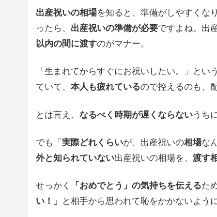
出産祝いの相場
を知ると、準備がしやすくな
ったら、
出産祝いの準備が必要
ですよね。出
以内の間に渡す
のがマナー。
「生まれてからすぐにお祝いしたい。」とい
ていて、
本人も疲れている
ので控えるのも、
とは言え、
なるべく時期が遅くならない
うち
でも「
実際どれくらい
が、出産祝いの
相場
な
外と知られていない
出産祝いの相場を、
渡す
せっかく
「おめでとう」の気持ちを伝える
た
い！」
と相手から思われて恥をかかないよう