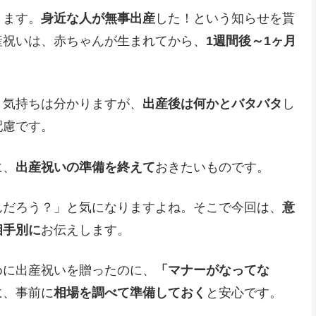
ります。
身近な人が無事出産
した！という知らせを貰
産祝いは、赤ちゃんが生まれてから、
1週間後～1ヶ月
う気持ちは分かりますが、
出産後は何かとバタバタ
し
配慮です。
に、
出産祝いの準備を終えて
おきたいものです。
んだろう？」と気になりますよね。そこで今回は、
意
相手別に
お伝えします。
めに出産祝いを贈ったのに、
「マナーがなってな
に、事前に
相場を調べて準備しておく
と安心です。