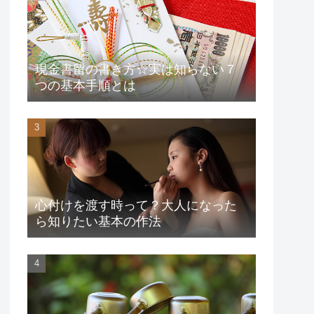
現金書留の書き方☆実は知らない７
つの基本手順とは
心付けを渡す時って？大人になった
ら知りたい基本の作法