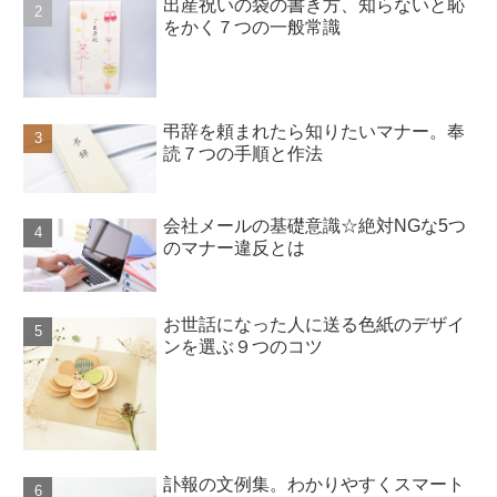
出産祝いの袋の書き方、知らないと恥
をかく７つの一般常識
弔辞を頼まれたら知りたいマナー。奉
読７つの手順と作法
会社メールの基礎意識☆絶対NGな5つ
のマナー違反とは
お世話になった人に送る色紙のデザイ
ンを選ぶ９つのコツ
訃報の文例集。わかりやすくスマート