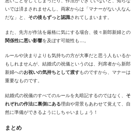
悪いことをしてしまったり、作法ができていないと、知らな
いでは済まされませんし、両家からは「マナーがない人なん
だな」と、
その後もずっと認識
されてしまいます。
また、先方が作法を厳格に気にする場合、後々新郎新婦との
関係性に悪い影響
を及ぼす可能性も…。
ルールや決まりよりも気持ちの方が大事だと思う人もいるか
もしれませんが、結婚式の祝儀というのは、列席者から新郎
新婦への
お祝いの気持ちとして渡す
ものですから、マナーは
重要なものです。
結婚式の祝儀のすべてのルールを丸暗記するのではなく、
そ
れぞれの作法に裏側にある
理由や背景もあわせて覚えて、自
然に準備ができるようにしちゃいましょう！
まとめ