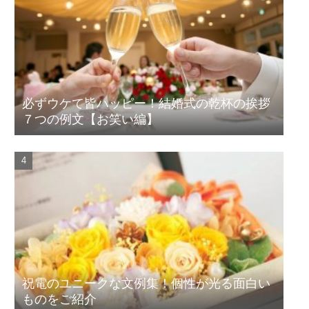
必ずウケて皆ハッピー！結婚式の乾杯の挨拶
７つの例文【お笑い編】
祝電のユニークな文例集！個性が光る面白い
ものをご紹介