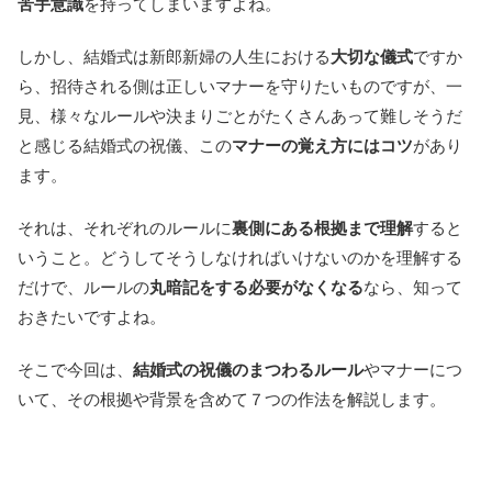
苦手意識
を持ってしまいますよね。
しかし、結婚式は新郎新婦の人生における
大切な儀式
ですか
ら、招待される側は正しいマナーを守りたいものですが、一
見、様々なルールや決まりごとがたくさんあって難しそうだ
と感じる結婚式の祝儀、この
マナーの覚え方にはコツ
があり
ます。
それは、それぞれのルールに
裏側にある根拠まで理解
すると
いうこと。どうしてそうしなければいけないのかを理解する
だけで、ルールの
丸暗記をする必要がなくなる
なら、知って
おきたいですよね。
そこで今回は、
結婚式の祝儀のまつわるルール
やマナーにつ
いて、その根拠や背景を含めて７つの作法を解説します。