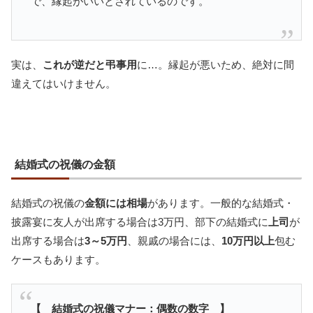
で、縁起がいいとされているのです。
実は、
これが逆だと弔事用
に…。縁起が悪いため、絶対に間
違えてはいけません。
結婚式の祝儀の金額
結婚式の祝儀の
金額には相場
があります。一般的な結婚式・
披露宴に友人が出席する場合は3万円、部下の結婚式に
上司
が
出席する場合は
3～5万円
、親戚の場合には、
10万円以上
包む
ケースもあります。
【 結婚式の祝儀マナー：偶数の数字 】