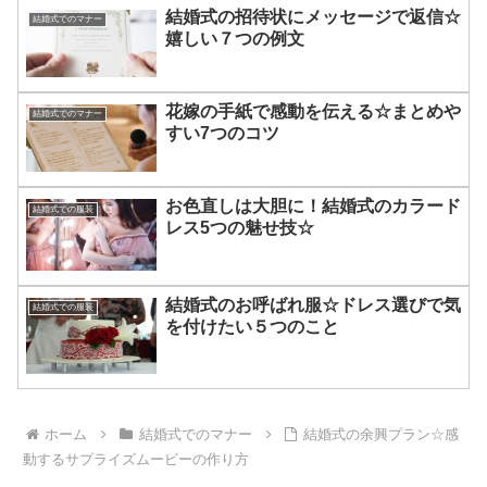
結婚式の招待状にメッセージで返信☆
結婚式でのマナー
嬉しい７つの例文
花嫁の手紙で感動を伝える☆まとめや
結婚式でのマナー
すい7つのコツ
お色直しは大胆に！結婚式のカラード
結婚式での服装
レス5つの魅せ技☆
結婚式のお呼ばれ服☆ドレス選びで気
結婚式での服装
を付けたい５つのこと
ホーム
結婚式でのマナー
結婚式の余興プラン☆感
動するサプライズムービーの作り方