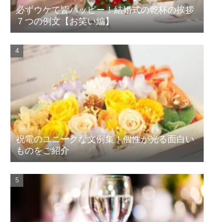
必ずウケて皆ハッピー！結婚式の乾杯の挨拶
７つの例文【お笑い編】
祝電のユニークな文例集！個性が光る面白い
ものをご紹介