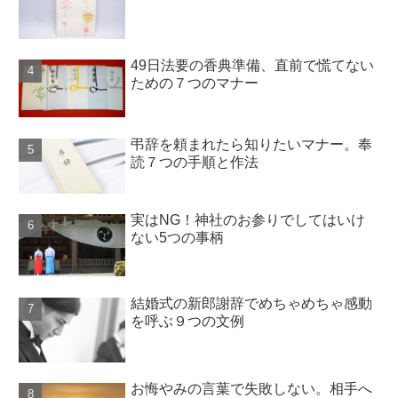
49日法要の香典準備、直前で慌てない
ための７つのマナー
弔辞を頼まれたら知りたいマナー。奉
読７つの手順と作法
実はNG！神社のお参りでしてはいけ
ない5つの事柄
結婚式の新郎謝辞でめちゃめちゃ感動
を呼ぶ９つの文例
お悔やみの言葉で失敗しない。相手へ