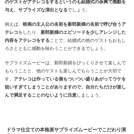
のゲストがアテレコをするというのも結婚式の余興で感動を
与え、サプライズな演出となる
でしょう。
例えば、
映画の主人公の名前を新郎新婦の名前で呼び合うア
テレコ
をしたり、
新郎新婦のエピソードを少しアレンジした
内容をアテレコをする
ことで、結婚式の他のゲストもおもし
ろさとともに感動を味わうことができるでしょう。
サプライズムービーは、新郎新婦をびっくりさせて楽しんで
もらうことと、他のゲストも楽しんでもらうことが大切で
す。
アテレコは作っている側もついつい盛りあがってウケを
狙いすぎてしまうことがありますので、自分たちだけが楽し
んで満足することのないように注意
しましょう。
ドラマ仕立ての本格派サプライズムービーでこだわり演