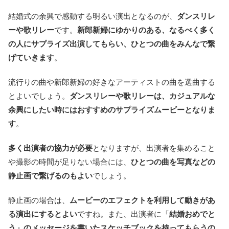
結婚式の余興で感動する明るい演出となるのが、
ダンスリレ
ーや歌リレー
です。
新郎新婦にゆかりのある、なるべく多く
の人にサプライズ出演してもらい、ひとつの曲をみんなで繋
げていきます
。
流行りの曲や新郎新婦の好きなアーティストの曲を選曲する
とよいでしょう。
ダンスリレーや歌リレーは、カジュアルな
余興にしたい時にはおすすめのサプライズムービーとなりま
す
。
多く出演者の協力が必要
となりますが、出演者を集めること
や撮影の時間が足りない場合には、
ひとつの曲を写真などの
静止画で繋げるのもよい
でしょう。
静止画の場合は、
ムービーのエフェクトを利用して動きがあ
る演出にするとよい
ですね。また、出演者に「
結婚おめでと
う」
のメッセージを書いたスケッチブックを持ってもらうの