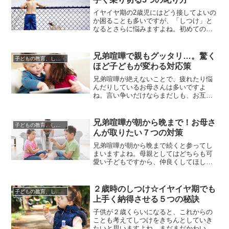
も振り回されて、どう接してよいのか途
方に暮れている親御さんも多いことで...
イヤイヤ期の2歳児にはどう接してよいの
か困ることも多いですが、「しつけ」と
なるとさらに悩みますよね。初めてのお
子さんであれば「もうお手上げだわ！」
という親御さんも多いことでしょう。イ
ヤイヤ期は、第一反抗期と言われていま
兄弟喧嘩で親もグッタリ…。驚く
子どもの教育、しつけについて
す。反抗期と言われるくらいですから、
ほど子どもが変わる対応策
癇癪を起こしたり、イライラしたりする
ことも日常茶飯事。ただ、一方で...
兄弟喧嘩が絶えないことで、疲れたり悩
んだりしているお母さんは多いですよ
ね。言い争いだけならまだしも、お互い
が手を出すような喧嘩になったら、さら
に大変！ついつい親も感情的になってし
まい、叱りつけたりしてしまうこと
兄弟喧嘩が朝から晩まで！お母さ
子どもの教育、しつけについて
も…。しかし、実は親の対応次第で、子
んが取りたい７つの対策
どもの態度が驚くほど変わるもの。上手
く対応ができれば、喧嘩もコミュニケー
兄弟喧嘩が朝から晩まで続くと参ってし
シ...
まいますよね。母親としてはどちらも可
愛い子どもですから、仲良くしてほしい
のは当然。でも喧嘩がエスカレートして
いくと、ついつい親も感情的に怒ってし
まい後悔することも多いもの。一緒に食
２歳時のしつけ☆イヤイヤ期でも
子どもの教育、しつけについて
事をさせたり、リビングでテレビを見て
上手く納得させる５つの秘訣
いる時など、顔を合わせれば兄弟喧嘩が
勃発！という日々が続くと、さすが...
子供が２歳くらいになると、これからの
ことも考えてしつけをきちんとしていき
たいと思いますよね。まだまだかわいい