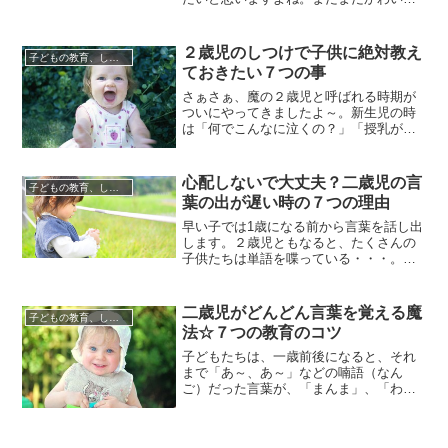
盛りの２歳ですが、一人の人間としての
意思はしっかりできてきており、子供に
合わせてしつけをしていかなければ納得
２歳児のしつけで子供に絶対教え
子どもの教育、しつけについて
してもらえません。２歳というと、イヤ
ておきたい７つの事
イヤ期の始まり。この２歳のイヤイヤ期
こそしつけをきちんとしておかない...
さぁさぁ、魔の２歳児と呼ばれる時期が
ついにやってきましたよ～。新生児の時
は「何でこんなに泣くの？」「授乳が大
変」と言っていたのが懐かしいです。む
しろ今となっては、そんなの楽だった
～！とおっしゃる２歳児のお母さま方が
心配しないで大丈夫？二歳児の言
子どもの教育、しつけについて
ほとんどではないでしょうか？自分でき
葉の出が遅い時の７つの理由
ちんと歩けるようになり、大人の話して
いることはもちろん理解できますし、...
早い子では1歳になる前から言葉を話し出
します。２歳児ともなると、たくさんの
子供たちは単語を喋っている・・・。そ
んな時に、我が子が全く言葉を発してい
ないとしたら「うちの子は大丈夫な
の？」と、不安になってしまいますよ
二歳児がどんどん言葉を覚える魔
子どもの教育、しつけについて
ね。そこで今日は、そんな時の為に知っ
法☆７つの教育のコツ
ておいて欲しい、二歳児の言葉の出が遅
い時の理由についてお伝えします。両
子どもたちは、一歳前後になると、それ
親...
まで「あ～、あ～」などの喃語（なん
ご）だった言葉が、「まんま」、「わん
わん」などのいろいろな意味のある「一
語」の言葉を話し始めます。さらに、二
歳前後になると、「ママ、ねんね」や