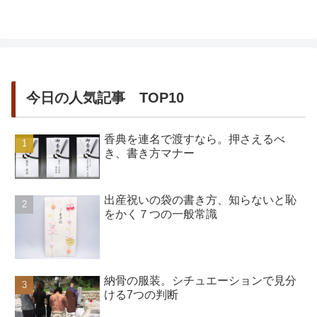
「ポンポン、いたい」などの二語文を話
し始めます。二歳児は「言葉の爆発期」
と言われ、ある日、突然に、たくさん
の...
今日の人気記事 TOP10
香典を連名で渡すなら。押さえるべ
き、書き方マナー
出産祝いの袋の書き方、知らないと恥
をかく７つの一般常識
納骨の服装。シチュエーションで見分
ける7つの判断