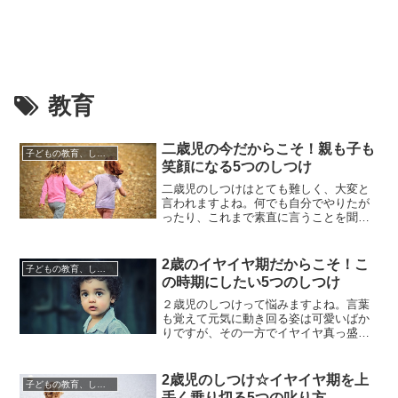
教育
二歳児の今だからこそ！親も子も
子どもの教育、しつけについて
笑顔になる5つのしつけ
二歳児のしつけはとても難しく、大変と
言われますよね。何でも自分でやりたが
ったり、これまで素直に言うことを聞い
てくれていたことにも断固拒否など、親
も戸惑いつい叱ってしまう、ということ
もあるでしょう。しかし、この「魔の二
2歳のイヤイヤ期だからこそ！こ
子どもの教育、しつけについて
歳児」「イヤイヤ期」とも称される時期
の時期にしたい5つのしつけ
は、まさに自我が順調に発達してきたか
らこそこのようになる、ということ...
２歳児のしつけって悩みますよね。言葉
も覚えて元気に動き回る姿は可愛いばか
りですが、その一方でイヤイヤ真っ盛
り！なんでも「イヤイヤ！」「自分です
る！」けれど自分でやりたいのにできな
い！もどかしさに癇癪を起す時もありま
2歳児のしつけ☆イヤイヤ期を上
子どもの教育、しつけについて
す。２歳でもしつけが大切と思いながら
手く乗り切る5つの叱り方