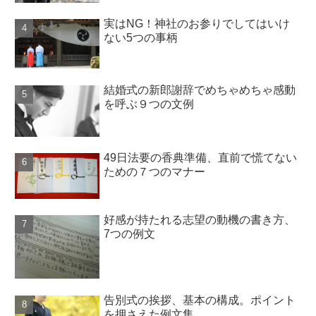
実はNG！神社のお参りでしてはいけ
ない5つの事柄
結婚式の新郎謝辞でめちゃめちゃ感動
を呼ぶ９つの文例
49日法要の香典準備、直前で慌てない
ための７つのマナー
好感が持たれる志望の動機の書き方、
7つの例文
告別式の挨拶、基本の構成。ポイント
を押さえた例文集