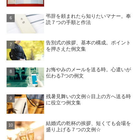
弔辞を頼まれたら知りたいマナー。奉
読７つの手順と作法
告別式の挨拶、基本の構成。ポイント
を押さえた例文集
お悔やみのメールを送る時。心遣いが
伝わる7つの例文
残暑見舞いの文例☆目上の方へ送る時
に役立つ例文集
結婚式の乾杯の挨拶、短くても会場を
盛り上げる７つの文例☆