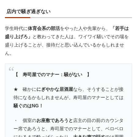
店内で騒ぎ過ぎない
学生時代に
体育会系の部活
をやった人や先輩から、
「若手は
盛り上げろ」
と教わってきた人は、ワイワイ騒いでその場を
盛り上げることが、接待だと思い込んでいるかもしれませ
ん。
【 寿司屋でのマナー：騒がない 】
★ 確かに
にぎやかな居酒屋
なら、そうすることが接
待になるかもしれませんが、寿司屋のマナーとしては
騒ぐのはNG！
・ 個室の
お座敷であろうと
店主の目の前のカウンタ
ー席であろうと、寿司屋でのマナーとして、ベロベロ
になるまで酔っぱらったり、
大きな声で話す
のは周囲