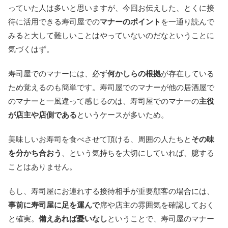
っていた人は多いと思いますが、今回お伝えした、とくに接
待に活用できる寿司屋での
マナーのポイント
を一通り読んで
みると大して難しいことはやっていないのだなということに
気づくはず。
寿司屋でのマナーには、必ず
何かしらの根拠
が存在している
ため覚えるのも簡単です。寿司屋でのマナーが他の居酒屋で
のマナーと一風違って感じるのは、寿司屋でのマナーの
主役
が店主や店側である
というケースが多いため。
美味しいお寿司を食べさせて頂ける、周囲の人たちと
その味
を分かち合おう
、という気持ちを大切にしていれば、臆する
ことはありません。
もし、寿司屋にお連れする接待相手が重要顧客の場合には、
事前に寿司屋に足を運んで
席や店主の雰囲気を確認しておく
と確実。
備えあれば憂いなし
ということで、寿司屋のマナー