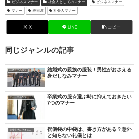
ビジネスマナー
社会人としてのマナー
ビジネスマナー
マナー
寿司屋
社会人マナー
X
LINE
コピー
同じジャンルの記事
結婚式の親族の服装！男性がおさえる
結婚式での服装
身だしなみマナー
卒業式の服☆選ぶ時に抑えておきたい
フォーマルな装いのアドバイス
7つのマナー
祝儀袋の中袋は、書き方がある？意外
日常生活に使える知識やマナー
と知らない礼儀とは