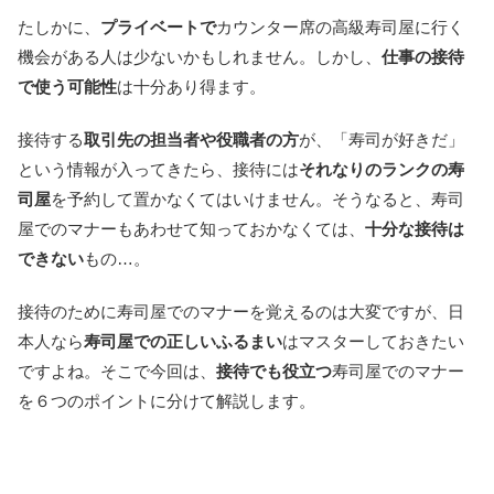
たしかに、
プライベートで
カウンター席の高級寿司屋に行く
機会がある人は少ないかもしれません。しかし、
仕事の接待
で使う可能性
は十分あり得ます。
接待する
取引先の担当者や役職者の方
が、「寿司が好きだ」
という情報が入ってきたら、接待には
それなりのランクの寿
司屋
を予約して置かなくてはいけません。そうなると、寿司
屋でのマナーもあわせて知っておかなくては、
十分な接待は
できない
もの…。
接待のために寿司屋でのマナーを覚えるのは大変ですが、日
本人なら
寿司屋での正しいふるまい
はマスターしておきたい
ですよね。そこで今回は、
接待でも役立つ
寿司屋でのマナー
を６つのポイントに分けて解説します。