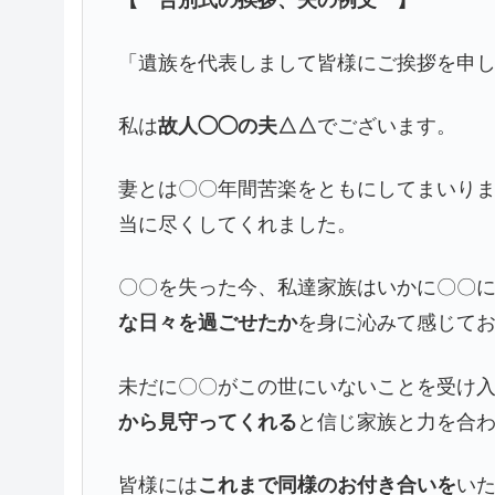
「遺族を代表しまして皆様にご挨拶を申
私は
故人◯◯の夫△△
でございます。
妻とは〇〇年間苦楽をともにしてまいり
当に尽くしてくれました。
〇〇を失った今、私達家族はいかに〇〇
な日々を過ごせたか
を身に沁みて感じて
未だに〇〇がこの世にいないことを受け
から見守ってくれる
と信じ家族と力を合
皆様には
これまで同様のお付き合いを
い