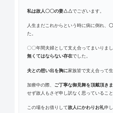
私は故人〇〇の妻△△
でございます。
人生まだこれからという時に病に倒れ、
た。
〇〇年間夫婦として支え合ってまいりま
無くてはならない存在
でした。
夫との想い出を胸に
家族皆で支え合って
加療中の際、
ご丁寧な御見舞を頂戴頂き
せず故人もさぞ申し訳なく思っているこ
この場をお借りして
故人にかわりお礼
申