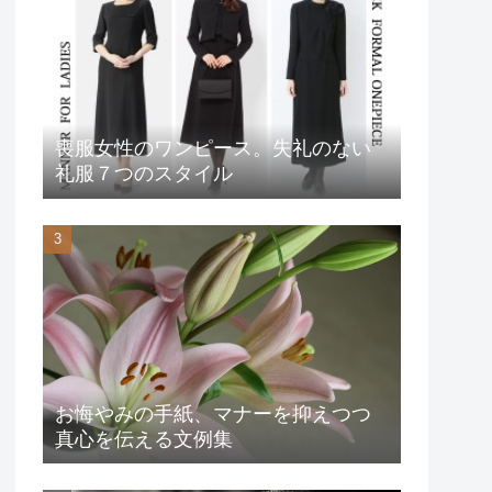
喪服女性のワンピース。失礼のない
礼服７つのスタイル
お悔やみの手紙、マナーを抑えつつ
真心を伝える文例集