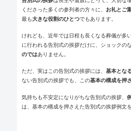
告別式の挨拶
は喪主や遺族にとって、大切な
くださった多くの参列者の方々に、
お礼とご
最も
大きな役割のひとつ
でもあります。
けれども、近年では日程も長くなる葬儀が多
に行われる告別式の挨拶だけに、ショックの
のでは
ありません。
ただ、実はこの告別式の挨拶には、
基本とな
ない告別式の挨拶でも、この
基本の構成を押
気持ちも不安定になりがちな告別式の挨拶、
は、基本の構成を押さえた告別式の挨拶例文