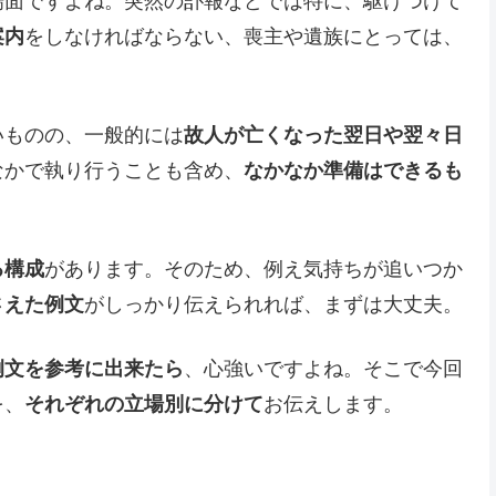
場面ですよね。突然の訃報などでは特に、駆けつけて
案内
をしなければならない、喪主や遺族にとっては、
いものの、一般的には
故人が亡くなった翌日や翌々日
なかで執り行うことも含め、
なかなか準備はできるも
る構成
があります。そのため、例え気持ちが追いつか
さえた例文
がしっかり伝えられれば、まずは大丈夫。
例文を参考に出来たら
、心強いですよね。そこで今回
を、
それぞれの立場別に分けて
お伝えします。