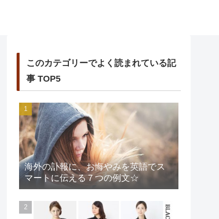
このカテゴリーでよく読まれている記
事 TOP5
海外の訃報に、お悔やみを英語でス
マートに伝える７つの例文☆