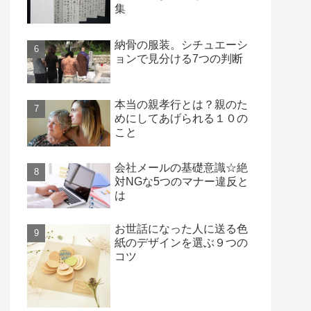
集
納骨の服装。シチュエーシ
ョンで見分ける7つの判断
本当の親孝行とは？親のた
めにしてあげられる１０の
こと
会社メールの基礎意識☆絶
対NGな5つのマナー違反と
は
お世話になった人に送る色
紙のデザインを選ぶ９つの
コツ