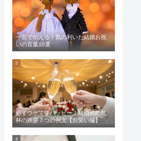
一言で伝える！気の利いた結婚お祝
いの言葉10選
必ずウケて皆ハッピー！結婚式の乾
杯の挨拶７つの例文【お笑い編】