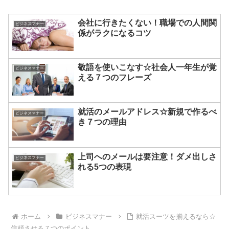
会社に行きたくない！職場での人間関
ビジネスマナー
係がラクになるコツ
敬語を使いこなす☆社会人一年生が覚
ビジネスマナー
える７つのフレーズ
就活のメールアドレス☆新規で作るべ
ビジネスマナー
き７つの理由
上司へのメールは要注意！ダメ出しさ
ビジネスマナー
れる5つの表現
ホーム
ビジネスマナー
就活スーツを揃えるなら☆
信頼させる７つのポイント