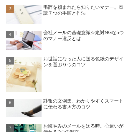
弔辞を頼まれたら知りたいマナー。奉
読７つの手順と作法
会社メールの基礎意識☆絶対NGな5つ
のマナー違反とは
お世話になった人に送る色紙のデザイ
ンを選ぶ９つのコツ
訃報の文例集。わかりやすくスマート
に伝わる書き方のコツ
お悔やみのメールを送る時。心遣いが
伝わる7つの例文