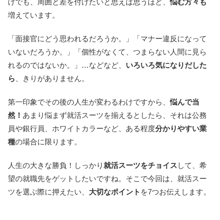
けでも、周囲と差を付けたいと思えば思うほど、
悩む方々も
増えています。
「面接官にどう思われるだろうか。」「マナー違反になって
いないだろうか。」「個性がなくて、つまらない人間に見ら
れるのではないか。」…などなど、
いろいろ気になりだした
ら
、きりがありません。
第一印象でその後の人生が変わるわけですから、
悩んで当
然！
あまり悩まず就活スーツを揃えるとしたら、それは公務
員や銀行員、ホワイトカラーなど、ある程度
分かりやすい業
種
の場合に限ります。
人生の大きな勝負！しっかり
就活スーツをチョイス
して、希
望の就職先をゲットしたいですね。そこで今回は、就活スー
ツを選ぶ際に押えたい、
大切なポイント
を7つお伝えします。