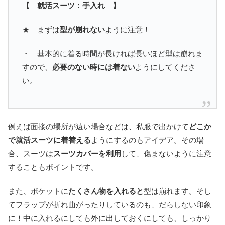
【 就活スーツ：手入れ 】
★ まずは
型が崩れない
ように注意！
・ 基本的に着る時間が長ければ長いほど型は崩れま
すので、
必要のない時には着ない
ようにしてくださ
い。
例えば面接の場所が遠い場合などは、私服で出かけて
どこか
で就活スーツに着替える
ようにするのもアイデア。その場
合、スーツは
スーツカバーを利用
して、傷まないように注意
することもポイントです。
また、ポケットに
たくさん物を入れると
型は崩れます。そし
てフラップが折れ曲がったりしているのも、だらしない印象
に！中に入れるにしても外に出しておくにしても、しっかり