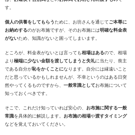
す。
個人の供養をしてもらう
ために、お坊さんを通じて
ご本尊に
お納めする
のがお布施ですが、そのお布施には
明確な料金表
がない
ため、知識がないと困ってしまいます。
ところが、料金表がないとは言っても
相場はある
ので、相場
より
極端に少ない金額を渡してしまうと失礼
に当たり、喪主
である自分が
恥をかくことに
なります。自分には縁遠いこと
だと思っているかもしれませんが、不幸というのはある日突
然やってくるものですから、
一般常識として
お布施について
知っておくべきです。
そこで、これだけ知っていれば安心の、
お布施に関する一般
常識
を具体的に解説します。
お布施の相場
や
渡すタイミング
などを覚えておいてください。