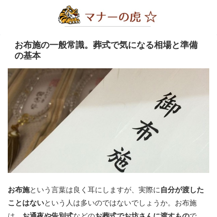
お布施の一般常識。葬式で気になる相場と準備
の基本
お布施
という言葉は良く耳にしますが、実際に
自分が渡した
ことはない
という人は多いのではないでしょうか。お布施
は、
お通夜や告別式
などの
お葬式でお坊さんに渡すもの
で