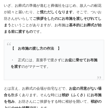
いざ、お葬式の準備が進むと葬儀社をはじめ、故人への献花
が続々と届いたり、と
慌ただしくなります
。そこで、ついお
坊さんがいらして
ご挨拶をしたのにお布施を渡しそびれてし
まう
ということがありますが、お布施は
基本的にお葬式が始
まる前に渡すもの
です。
【 お布施の渡し方の作法 】
・ 正式には、直接手で渡さずに
お盆に乗せてお布施
を渡す
のがマナーです。
とは言え、お葬式の会場が自宅などで、
お盆の用意がない場
合も
数多くあります。そんな時には
袱紗（ふくさ）にお布施
を包み
、お坊さんにご挨拶をする時に袱紗を開いて、
袱紗の
上にのせた状態で
渡します。