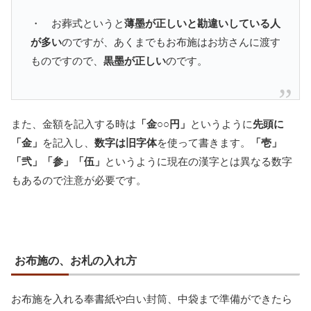
・ お葬式というと
薄墨が正しいと勘違いしている人
が多い
のですが、あくまでもお布施はお坊さんに渡す
ものですので、
黒墨が正しい
のです。
また、金額を記入する時は
「金○○円」
というように
先頭に
「金」
を記入し、
数字は旧字体
を使って書きます。
「壱」
「弐」「参」「伍」
というように現在の漢字とは異なる数字
もあるので注意が必要です。
お布施の、お札の入れ方
お布施を入れる奉書紙や白い封筒、中袋まで準備ができたら