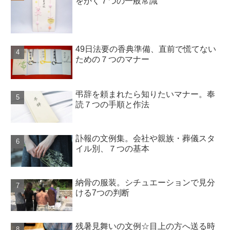
をかく７つの一般常識
49日法要の香典準備、直前で慌てない
ための７つのマナー
弔辞を頼まれたら知りたいマナー。奉
読７つの手順と作法
訃報の文例集。会社や親族・葬儀スタ
イル別、７つの基本
納骨の服装。シチュエーションで見分
ける7つの判断
残暑見舞いの文例☆目上の方へ送る時