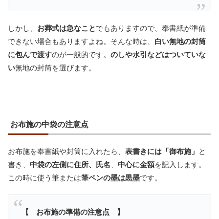
しかし、
お葬式は急なこと
でもありますので、奉書紙が準備
できない場合もありますよね。そんな時は、
白い無地の封筒
に包んで渡す
のが一般的です。
のしや水引などはついていな
い
無地の封筒を選びます。
お布施の中袋の注意点
お布施を奉書紙や封筒に入れたら、
表書きには「御布施」
と
書き、
中袋の左側に住所、氏名
、
中心に金額
を記入します。
この時に使う筆または
筆ペンの墨は黒墨
です。
【 お布施の準備の注意点 】