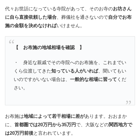
代々お世話になっている寺院があって、そのお寺の
お坊さん
に自ら直接依頼した場合
、葬儀社を通さないので
自分でお布
施の金額を決めなければ
いけません。
【 お布施の地域相場を確認 】
・ 身近な親戚でその寺院へのお布施を、これまでい
くら位渡してきた
知っている人がいれば
、聞いてもい
いのですがいない場合は、
一般的な相場に習って
くだ
さい。
お布施は
地域によって若干相場に差が
あります。おおまか
に、
首都圏では20万円から35万円
で、大阪などの
関西地方で
は20万円前後
と言われています。