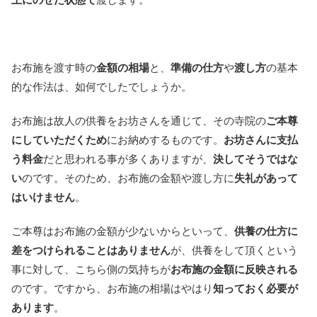
お布施を渡す時の
金額の相場
と、
準備の仕方
や
渡し方
の基本
的な作法は、如何でしたでしょうか。
お布施は故人の供養をお坊さんを通じて、その寺院の
ご本尊
にしていただくため
にお納めするものです。
お坊さんに支払
う料金
だと思われる事が多くありますが、
決してそうではな
い
のです。そのため、お布施の金額や渡し方に
失礼があって
はいけません
。
ご本尊はお布施の金額が少ないからといって、
供養の仕方に
差をつけられることはありません
が、供養をして頂くという
事に対して、こちら側の気持ちが
お布施の金額に反映される
のです。ですから、お布施の相場はやはり
知っておく必要が
あります
。