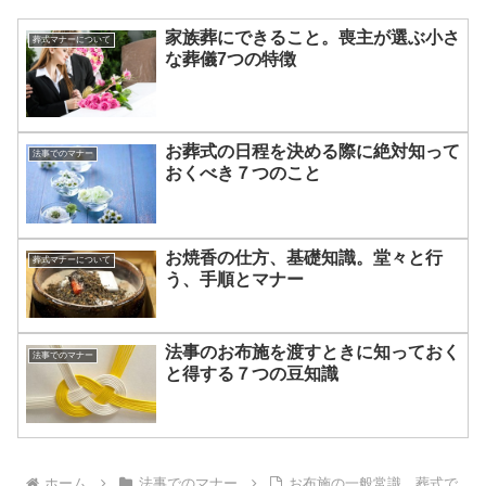
家族葬にできること。喪主が選ぶ小さ
葬式マナーについて
な葬儀7つの特徴
お葬式の日程を決める際に絶対知って
法事でのマナー
おくべき７つのこと
お焼香の仕方、基礎知識。堂々と行
葬式マナーについて
う、手順とマナー
法事のお布施を渡すときに知っておく
法事でのマナー
と得する７つの豆知識
ホーム
法事でのマナー
お布施の一般常識。葬式で