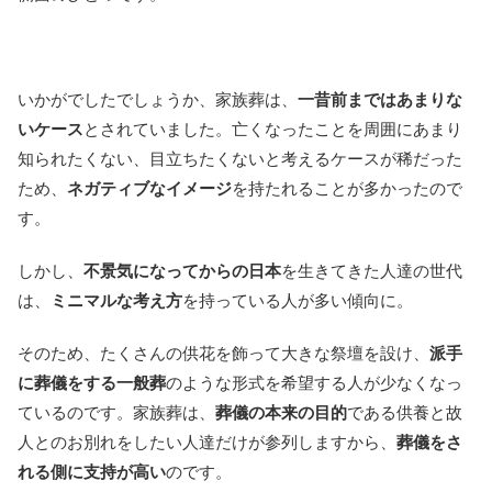
いかがでしたでしょうか、家族葬は、
一昔前まではあまりな
いケース
とされていました。亡くなったことを周囲にあまり
知られたくない、目立ちたくないと考えるケースが稀だった
ため、
ネガティブなイメージ
を持たれることが多かったので
す。
しかし、
不景気になってからの日本
を生きてきた人達の世代
は、
ミニマルな考え方
を持っている人が多い傾向に。
そのため、たくさんの供花を飾って大きな祭壇を設け、
派手
に葬儀をする一般葬
のような形式を希望する人が少なくなっ
ているのです。家族葬は、
葬儀の本来の目的
である供養と故
人とのお別れをしたい人達だけが参列しますから、
葬儀をさ
れる側に支持が高い
のです。