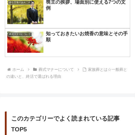
喪主の挨拶、場面別に使える7つの文
贈る言葉のあれこれ
例
知っておきたいお焼香の意味とその手
葬式マナーについて
順
ホーム
葬式マナーについて
家族葬とは☆一般葬と
の違いと、終活で選ばれる理由
このカテゴリーでよく読まれている記事
TOP5