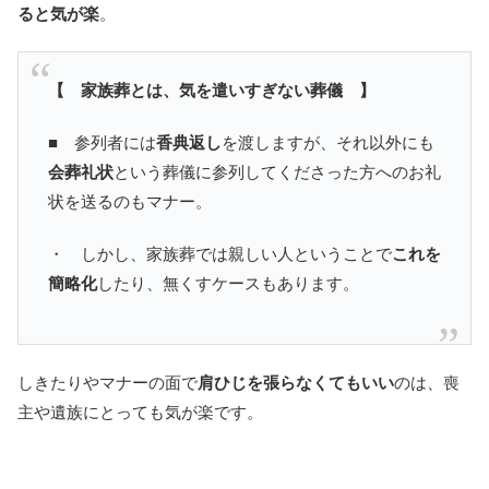
ると気が楽
。
【 家族葬とは、気を遣いすぎない葬儀 】
■ 参列者には
香典返し
を渡しますが、それ以外にも
会葬礼状
という葬儀に参列してくださった方へのお礼
状を送るのもマナー。
・ しかし、家族葬では親しい人ということで
これを
簡略化
したり、無くすケースもあります。
しきたりやマナーの面で
肩ひじを張らなくてもいい
のは、喪
主や遺族にとっても気が楽です。