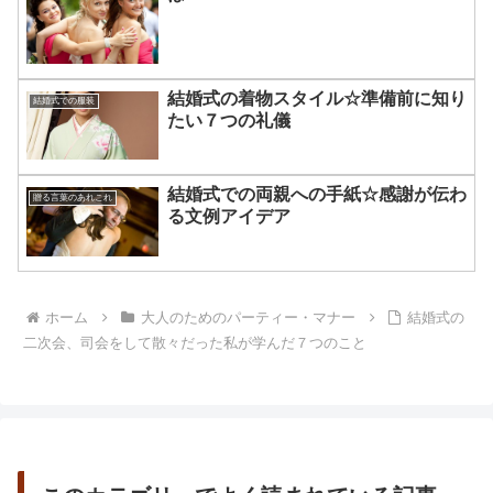
結婚式の着物スタイル☆準備前に知り
結婚式での服装
たい７つの礼儀
結婚式での両親への手紙☆感謝が伝わ
贈る言葉のあれこれ
る文例アイデア
ホーム
大人のためのパーティー・マナー
結婚式の
二次会、司会をして散々だった私が学んだ７つのこと