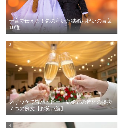
一言で伝える！気の利いた結婚お祝いの言葉
10選
必ずウケて皆ハッピー！結婚式の乾杯の挨拶
７つの例文【お笑い編】