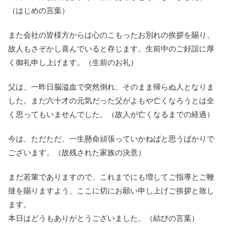
（はじめの言葉）
また会社の皆様方からは心のこもったお別れの挨拶を賜り、
故人もさぞかし喜んでいると存じます。生前中のご好誼に厚
く御礼申し上げます。（生前のお礼）
父は、一昨日脳溢血で突然倒れ、そのまま帰らぬ人となりま
した。まだ六十才の元気だった父がよもや亡くなろうとは全
く思ってもいませんでした。（故人が亡くなるまでの経過）
今は、ただただ、一生懸命頑張っていかねばと思うばかりで
ございます。（故残された家族の決意）
まだ若輩でありますので、これまでにも増してご指導とご鞭
撻を賜りますよう、ここに切にお願い申し上げご挨拶と致し
ます。
本日はどうもありがとうございました。（結びの言葉）