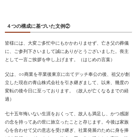
４つの構成に基づいた文例②
皆様には、大変ご多忙中にもかかわりませず、亡き父の葬儀
に、ご参列下さいまして誠にありがとうございました。喪主
として一言ご挨拶を申し上げます。（はじめの言葉）
父は、○○商業を卒業後東京に出てデッチ奉公の後、祖父が創
立した現在の青山株式会社を引き継ぎまして、以来、幾度の
変転の後今日に至っております。（故人が亡くなるまでの経
過）
七十五年悔いない生涯をおくって、故人も満足し、かつ感謝
の念を持ってあの世に旅立ったことと存じます。今後は家族
心を合わせて父の意志を受け継ぎ、社業発展のために身を捧