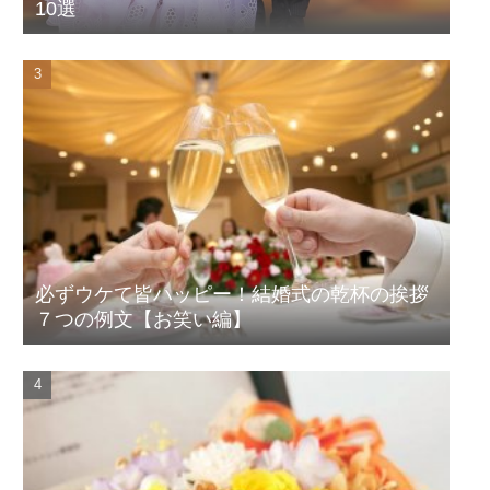
10選
必ずウケて皆ハッピー！結婚式の乾杯の挨拶
７つの例文【お笑い編】