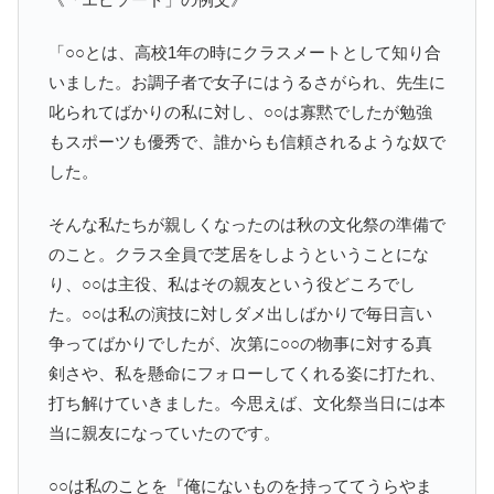
「○○とは、高校1年の時にクラスメートとして知り合
いました。お調子者で女子にはうるさがられ、先生に
叱られてばかりの私に対し、○○は寡黙でしたが勉強
もスポーツも優秀で、誰からも信頼されるような奴で
した。
そんな私たちが親しくなったのは秋の文化祭の準備で
のこと。クラス全員で芝居をしようということにな
り、○○は主役、私はその親友という役どころでし
た。○○は私の演技に対しダメ出しばかりで毎日言い
争ってばかりでしたが、次第に○○の物事に対する真
剣さや、私を懸命にフォローしてくれる姿に打たれ、
打ち解けていきました。今思えば、文化祭当日には本
当に親友になっていたのです。
○○は私のことを『俺にないものを持っててうらやま