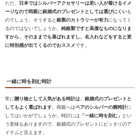
ただ、
日本ではシルバーアクセサリーは若い人が着けるイメ
ージなので両親に銀婚式のプレゼントとしては選びにくい
も
のでしょう。そうすると
銀製のカトラリーが有力
になってく
るのではないでしょうか。
純銀製ですと高価なものになりま
すから、そのままでも喜ばれますし、名入れなどをすると更
に特別感が出てくるのでおススメ
です。
一緒に時を刻む時計
常に
贈り物として人気がある時計は、銀婚式のプレゼントと
してもよく選ばれます
。両親へは
ペアのシルバーの腕時計
に
してはいかがでしょうか。時計には
「一緒に時を刻む」
とい
う意味もありますので、銀婚式のプレゼントにピッタリのア
イテムと言えます。