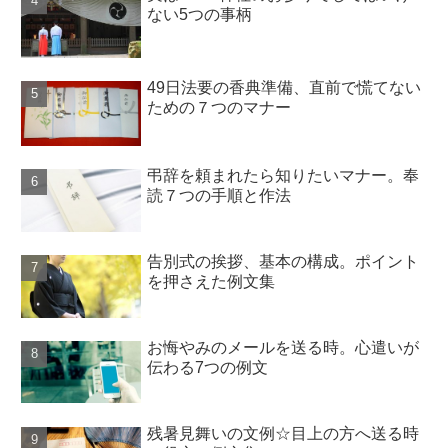
ない5つの事柄
49日法要の香典準備、直前で慌てない
ための７つのマナー
弔辞を頼まれたら知りたいマナー。奉
読７つの手順と作法
告別式の挨拶、基本の構成。ポイント
を押さえた例文集
お悔やみのメールを送る時。心遣いが
伝わる7つの例文
残暑見舞いの文例☆目上の方へ送る時