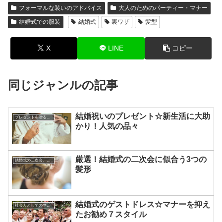
フォーマルな装いのアドバイス
大人のためのパーティー・マナー
結婚式での服装
結婚式
裏ワザ
髪型
X
LINE
コピー
同じジャンルの記事
結婚祝いのプレゼント☆新生活に大助
プレゼントを贈るコツ
かり！人気の品々
厳選！結婚式の二次会に似合う3つの
結婚式の二次会、虎の巻
髪形
結婚式のゲストドレス☆マナーを抑え
社会人としてのマナー
たお勧め７スタイル