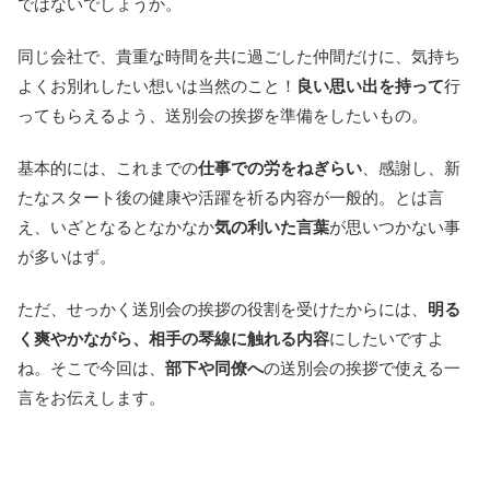
ではないでしょうか。
同じ会社で、貴重な時間を共に過ごした仲間だけに、気持ち
よくお別れしたい想いは当然のこと！
良い思い出を持って
行
ってもらえるよう、送別会の挨拶を準備をしたいもの。
基本的には、これまでの
仕事での労をねぎらい
、感謝し、新
たなスタート後の健康や活躍を祈る内容が一般的。とは言
え、いざとなるとなかなか
気の利いた言葉
が思いつかない事
が多いはず。
ただ、せっかく送別会の挨拶の役割を受けたからには、
明る
く爽やかながら、相手の琴線に触れる内容
にしたいですよ
ね。そこで今回は、
部下や同僚へ
の送別会の挨拶で使える一
言をお伝えします。