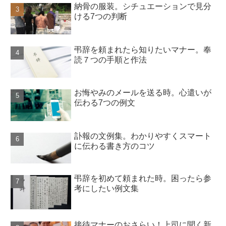
納骨の服装。シチュエーションで見分
ける7つの判断
弔辞を頼まれたら知りたいマナー。奉
読７つの手順と作法
お悔やみのメールを送る時。心遣いが
伝わる7つの例文
訃報の文例集。わかりやすくスマート
に伝わる書き方のコツ
弔辞を初めて頼まれた時。困ったら参
考にしたい例文集
接待マナーのおさらい！上司に聞く新