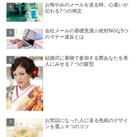
お悔やみのメールを送る時。心遣いが
伝わる7つの例文
会社メールの基礎意識☆絶対NGな5つ
のマナー違反とは
結婚式に着物で参加する際あなたを美
人にみせる７つの髪型
お世話になった人に送る色紙のデザイ
ンを選ぶ９つのコツ