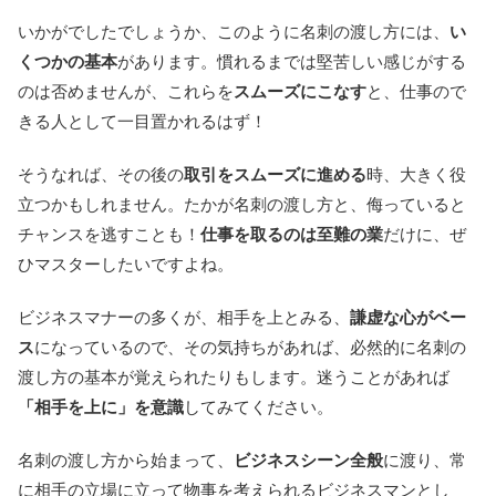
いかがでしたでしょうか、このように名刺の渡し方には、
い
くつかの基本
があります。慣れるまでは堅苦しい感じがする
のは否めませんが、これらを
スムーズにこなす
と、仕事ので
きる人として一目置かれるはず！
そうなれば、その後の
取引をスムーズに進める
時、大きく役
立つかもしれません。たかが名刺の渡し方と、侮っていると
チャンスを逃すことも！
仕事を取るのは至難の業
だけに、ぜ
ひマスターしたいですよね。
ビジネスマナーの多くが、相手を上とみる、
謙虚な心がベー
ス
になっているので、その気持ちがあれば、必然的に名刺の
渡し方の基本が覚えられたりもします。迷うことがあれば
「相手を上に」を意識
してみてください。
名刺の渡し方から始まって、
ビジネスシーン全般
に渡り、常
に相手の立場に立って物事を考えられるビジネスマンとし