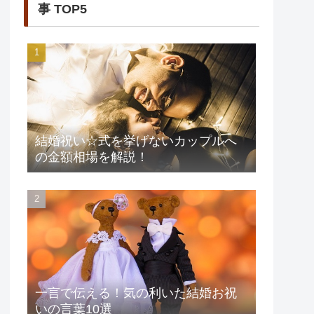
事 TOP5
結婚祝い☆式を挙げないカップルへ
の金額相場を解説！
一言で伝える！気の利いた結婚お祝
いの言葉10選