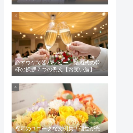
必ずウケて皆ハッピー！結婚式の乾
杯の挨拶７つの例文【お笑い編】
祝電のユニークな文例集！個性が光