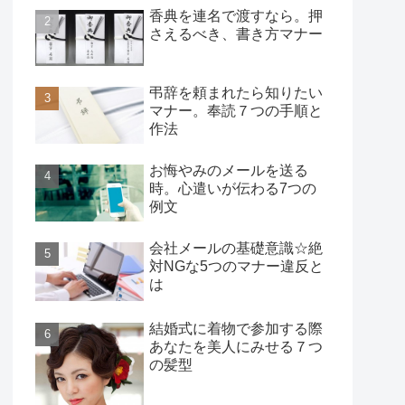
香典を連名で渡すなら。押
さえるべき、書き方マナー
弔辞を頼まれたら知りたい
マナー。奉読７つの手順と
作法
お悔やみのメールを送る
時。心遣いが伝わる7つの
例文
会社メールの基礎意識☆絶
対NGな5つのマナー違反と
は
結婚式に着物で参加する際
あなたを美人にみせる７つ
の髪型