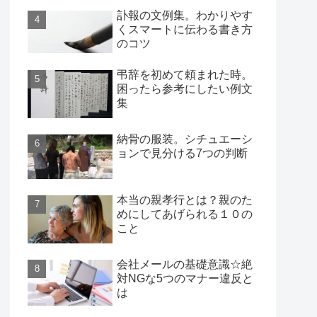
訃報の文例集。わかりやす
くスマートに伝わる書き方
のコツ
弔辞を初めて頼まれた時。
困ったら参考にしたい例文
集
納骨の服装。シチュエーシ
ョンで見分ける7つの判断
本当の親孝行とは？親のた
めにしてあげられる１０の
こと
会社メールの基礎意識☆絶
対NGな5つのマナー違反と
は