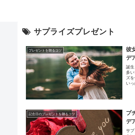
サプライズプレゼント
彼
プレゼントを贈るコツ
デ
誕生
多い
ズを
いっ
も、
てい
プ
記念日のプレゼントを贈るコツ
デ
サプ