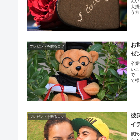
んい
大掛
う方
とプ
イズ
お
プレゼントを贈るコツ
ゼ
卒業
いこ
で、
て様
を添
思い
彼
プレゼントを贈るコツ
イ
彼氏
たら