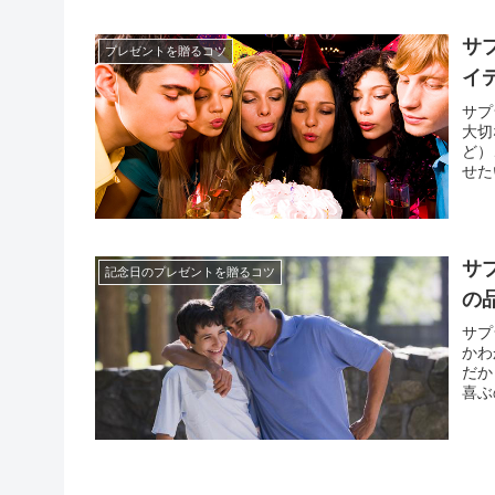
サ
プレゼントを贈るコツ
イ
サプ
大切
ど）
せた
物、
友達
サ
記念日のプレゼントを贈るコツ
の
サプ
かわ
だか
喜ぶ
族が
って