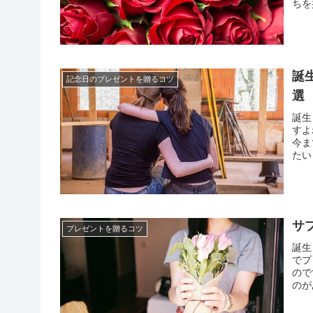
ちを
性は
ので
誕
記念日のプレゼントを贈るコツ
選
誕生
すよ
今ま
たい
ばサ
には
サ
プレゼントを贈るコツ
誕生
でプ
ので
のが
のだ
思い