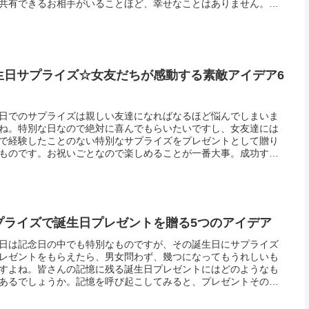
共有できるお相手がいることほど、幸せなことはありません。男
女性と比べれば、どちらかというとそのようなことに悪気はない
すが無...
生日サプライズ☆女友だちが感動する素敵アイデア6
日でのサプライズは親しい友達になればなるほど悩んでしまいま
ね。特別な日なので絶対に喜んでもらいたいですし、女友達には
で経験したことのない特別なサプライズをプレゼントとして贈り
ものです。お祝いごとなので楽しめることが一番大事。成功すれ
プライズをした側も良い思い出になることでしょう。サプライズ
お金が...
プライズで誕生日プレゼントを贈る5つのアイデア
日は記念日の中でも特別なものですが、その誕生日にサプライズ
レゼントをもらえたら、男女問わず、幾つになってもうれしいも
すよね。皆さんの記憶に残る誕生日プレゼントにはどのようなも
あるでしょうか。記憶を呼び起こしてみると、プレゼントそのも
けでなく、プレゼントを渡されたシチュエーションも一緒に良い
出とし...