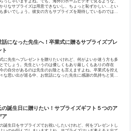
らっしゃいますよね。でも、海外のホームビデオで見るような、
かりなサプライズは用意できないし、ちょっと恥ずかしい…とい
も多いでしょう。彼女の方もサプライズを期待しているのでは…
レッシャーになってしまう面もありますが、女性にとってサプラ
される...
世話になった先生へ！卒業式に贈るサプライズプレ
ント
式に先生へプレゼントを贈りたいけれど、何がよいか迷う方も多
とでしょう。先生というのは優しくもあり厳しくもありの存在
今の自分があるのは先生のお陰とも言えますよね。卒業式を控え
々な思い出が巡る中、お世話になった先生に感謝の気持ちと笑顔
えて準備をしたいものです。卒業式に贈る先生へのプレゼントは
出に残る...
氏の誕生日に贈りたい！サプライズギフト５つのア
デア
の誕生日をサプライズでお祝いしたいけれど、何をプレゼントし
よいのか悩んでしまいますよね。サプライズはいざ考えると出て