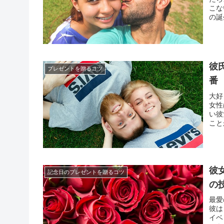
こな
の誕
かせ
彼氏
彼
プレゼントを贈るコツ
番
大好
女性
い彼
こと
ない
し女
彼
記念日のプレゼントを贈るコツ
の
最愛
彼は
イベ