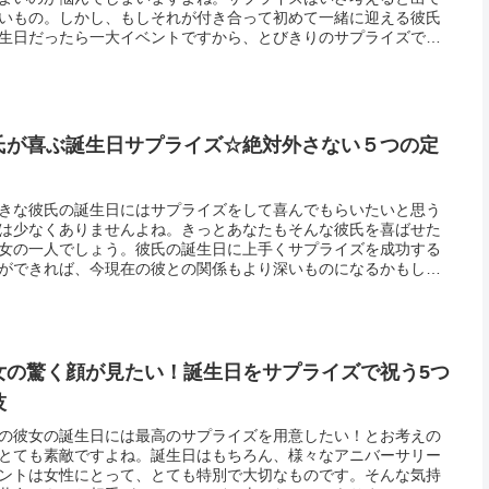
いもの。しかし、もしそれが付き合って初めて一緒に迎える彼氏
生日だったら一大イベントですから、とびきりのサプライズで驚
て最高の思い出をつくりたいことでしょう。サプライズが好きな
なら、...
氏が喜ぶ誕生日サプライズ☆絶対外さない５つの定
きな彼氏の誕生日にはサプライズをして喜んでもらいたいと思う
は少なくありませんよね。きっとあなたもそんな彼氏を喜ばせた
女の一人でしょう。彼氏の誕生日に上手くサプライズを成功する
ができれば、今現在の彼との関係もより深いものになるかもしれ
…！なんてこともあるので、全力で頑張りたいところです。しか
性と男...
女の驚く顔が見たい！誕生日をサプライズで祝う5つ
技
の彼女の誕生日には最高のサプライズを用意したい！とお考えの
とても素敵ですよね。誕生日はもちろん、様々なアニバーサリー
ントは女性にとって、とても特別で大切なものです。そんな気持