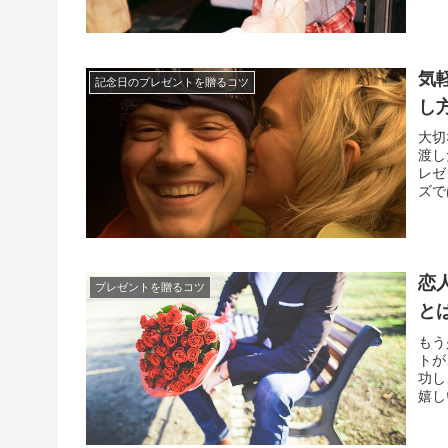
気
記念日のプレゼントを贈るコツ
し
大切
渡し
レゼ
ズで
サプ
こと
恋
プレゼントを贈るコツ
と
もう
トが
功し
嬉し
しさ
り、