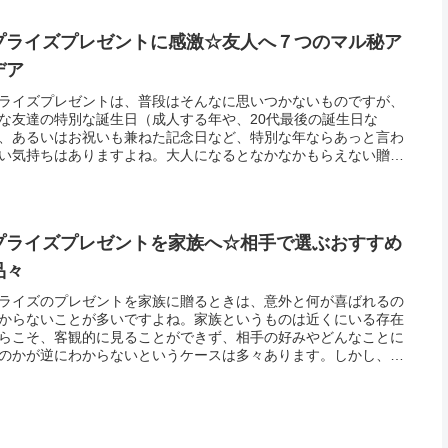
プライズプレゼントに感激☆友人へ７つのマル秘ア
デア
ライズプレゼントは、普段はそんなに思いつかないものですが、
な友達の特別な誕生日（成人する年や、20代最後の誕生日な
、あるいはお祝いも兼ねた記念日など、特別な年ならあっと言わ
い気持ちはありますよね。大人になるとなかなかもらえない贈り
それがサプライズプレゼントなんてことになれば、きっと自分も
も、素晴...
プライズプレゼントを家族へ☆相手で選ぶおすすめ
品々
ライズのプレゼントを家族に贈るときは、意外と何が喜ばれるの
からないことが多いですよね。家族というものは近くにいる存在
らこそ、客観的に見ることができず、相手の好みやどんなことに
のかが逆にわからないというケースは多々あります。しかし、家
サプライズのプレゼントで喜ぶものというのは、性別や続柄によ
だいた...