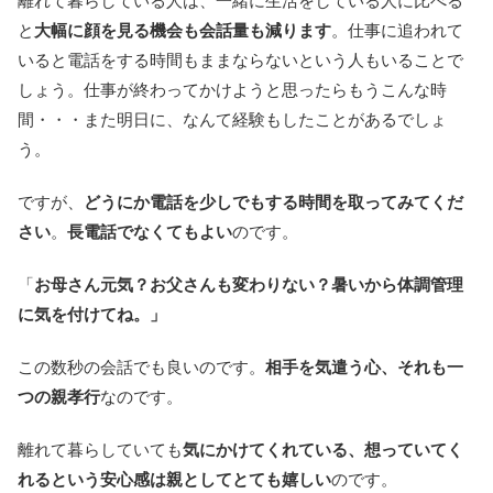
離れて暮らしている人は、一緒に生活をしている人に比べる
と
大幅に顔を見る機会も会話量も減ります
。仕事に追われて
いると電話をする時間もままならないという人もいることで
しょう。仕事が終わってかけようと思ったらもうこんな時
間・・・また明日に、なんて経験もしたことがあるでしょ
う。
ですが、
どうにか電話を少しでもする時間を取ってみてくだ
さい
。
長電話でなくてもよい
のです。
「
お母さん元気？お父さんも変わりない？暑いから体調管理
に気を付けてね。」
この数秒の会話でも良いのです。
相手を気遣う心、それも一
つの親孝行
なのです。
離れて暮らしていても
気にかけてくれている、想っていてく
れるという安心感は親としてとても嬉しい
のです。