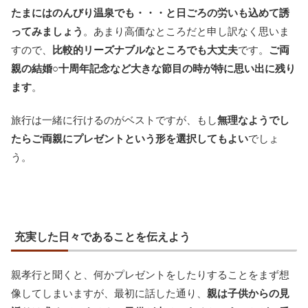
たまにはのんびり温泉でも・・・と日ごろの労いも込めて誘
ってみましょう
。あまり高価なところだと申し訳なく思いま
すので、
比較的リーズナブルなところでも大丈夫
です。
ご両
親の結婚○十周年記念など大きな節目の時が特に思い出に残り
ます
。
旅行は一緒に行けるのがベストですが、もし
無理なようでし
たらご両親にプレゼントという形を選択してもよい
でしょ
う。
充実した日々であることを伝えよう
親孝行と聞くと、何かプレゼントをしたりすることをまず想
像してしまいますが、最初に話した通り、
親は子供からの見