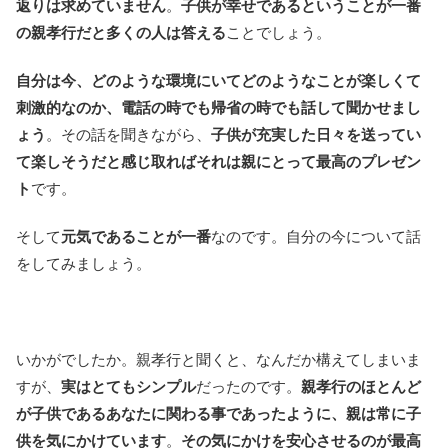
返りは求めていません
。
子供が幸せであるということが一番
の親孝行だと多くの人は答える
ことでしょう。
自分は今、どのような環境にいてどのようなことが楽しくて
刺激的なのか、電話の時でも帰省の時でも話して聞かせまし
ょう
。その話を聞きながら、
子供が充実した日々を送ってい
て楽しそうだと感じ取ればそれは親にとって最高のプレゼン
ト
です。
そして
元気であることが一番
なのです。自分の今について話
をしてみましょう。
いかがでしたか。親孝行と聞くと、なんだか構えてしまいま
すが、
実はとてもシンプル
だったのです。
親孝行のほとんど
が子供であるあなたに関わる事であったように、親は常に子
供を気にかけています
。
その気にかけを安心させるのが最高