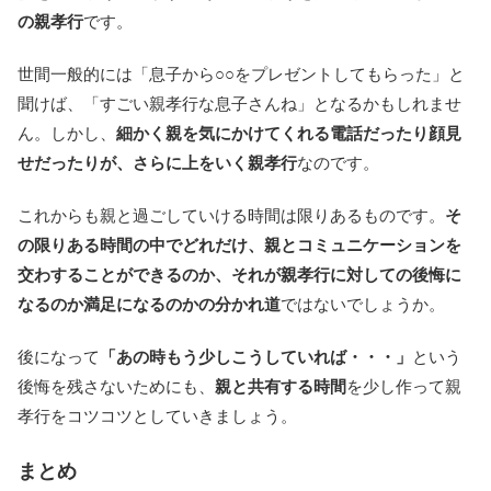
の親孝行
です。
世間一般的には「息子から○○をプレゼントしてもらった」と
聞けば、「すごい親孝行な息子さんね」となるかもしれませ
ん。しかし、
細かく親を気にかけてくれる電話だったり顔見
せだったりが、さらに上をいく親孝行
なのです。
これからも親と過ごしていける時間は限りあるものです。
そ
の限りある時間の中でどれだけ、親とコミュニケーションを
交わすることができるのか、それが親孝行に対しての後悔に
なるのか満足になるのかの分かれ道
ではないでしょうか。
後になって
「あの時もう少しこうしていれば・・・」
という
後悔を残さないためにも、
親と共有する時間
を少し作って親
孝行をコツコツとしていきましょう。
まとめ