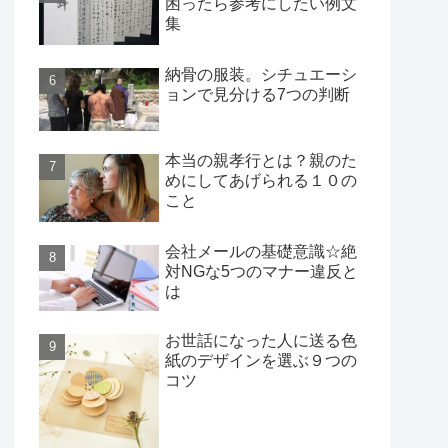
困ったら参考にしたい例文
集
納骨の服装。シチュエーシ
ョンで見分ける7つの判断
本当の親孝行とは？親のた
めにしてあげられる１０の
こと
会社メールの基礎意識☆絶
対NGな5つのマナー違反と
は
お世話になった人に送る色
紙のデザインを選ぶ９つの
コツ