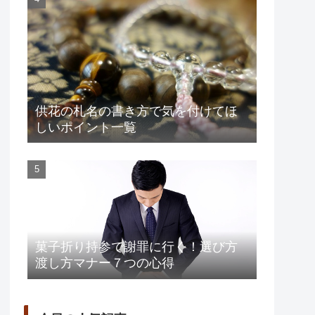
供花の札名の書き方で気を付けてほ
しいポイント一覧
菓子折り持参で謝罪に行く！選び方
渡し方マナー７つの心得