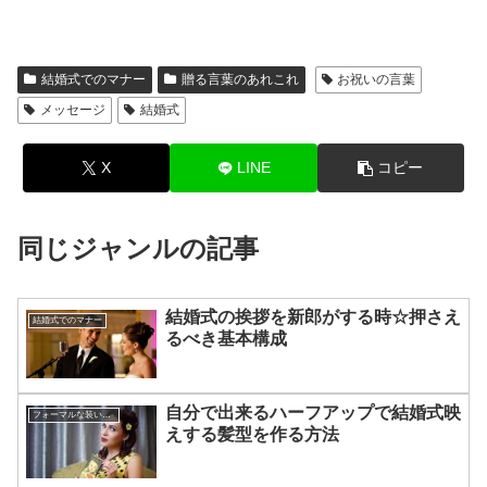
結婚式でのマナー
贈る言葉のあれこれ
お祝いの言葉
メッセージ
結婚式
X
LINE
コピー
同じジャンルの記事
結婚式の挨拶を新郎がする時☆押さえ
結婚式でのマナー
るべき基本構成
自分で出来るハーフアップで結婚式映
フォーマルな装いのアドバイス
えする髪型を作る方法