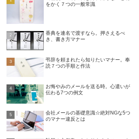
をかく７つの一般常識
香典を連名で渡すなら。押さえるべ
き、書き方マナー
弔辞を頼まれたら知りたいマナー。奉
読７つの手順と作法
お悔やみのメールを送る時。心遣いが
伝わる7つの例文
会社メールの基礎意識☆絶対NGな5つ
のマナー違反とは