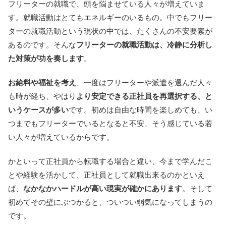
フリーターの就職で、頭を悩ませている人々が増えていま
す。就職活動はとてもエネルギーのいるもの。中でもフリー
ターの就職活動という現状の中では、たくさんの不安要素が
あるのです。そんな
フリーターの就職活動は、冷静に分析し
た対策が功を奏します
。
お給料や福祉を考え
、一度はフリーターや派遣を選んだ人々
も時が経ち、やはり
より安定できる正社員を再選択する、と
いうケースが多い
です。初めは自由な時間を楽しめても、い
つまでもフリーターでいるとなると不安、そう感じている若
い人々が増えているからです。
かといって正社員から転職する場合と違い、今まで学んだこ
とや経験を活かして、正社員として就職出来るのかといえ
ば、
なかなかハードルが高い現実が確かにあります
。そして
初めてその壁にぶつかると、ついつい弱気になってしまうの
です。