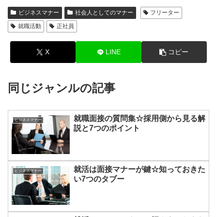
ビジネスマナー
社会人としてのマナー
フリーター
就職活動
正社員
X
LINE
コピー
同じジャンルの記事
就職面接の質問集☆採用側から見る解
ビジネスマナー
説と7つのポイント
就活は面接マナーが鍵☆知っておきた
ビジネスマナー
い7つのタブー