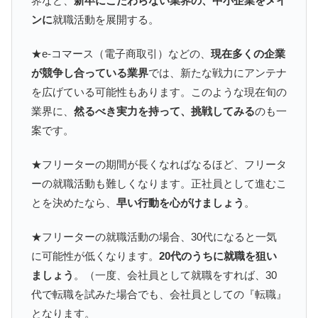
界など、
新卒にこだわらない業界の、中小企業をメイ
ンに
就職活動を展開する。
★e-コマース（電子商取引）などの、
現在多くの企業
が競争し合っている業界
では、新たな戦力にアンテナ
を広げている可能性もあります。このような現在旬の
業界に、
然るべき実力を持って、挑戦してみる
のも一
案です。
★フリーターの期間が長くなればなるほど、フリータ
ーの就職活動も難しくなります。正社員として進むこ
とを決めたなら、
早い行動を心がけましょう
。
★フリーターの就職活動の場合、30代になると一気
に可能性が低くなります。
20代のうちに就職を狙い
ましょう
。（一度、会社員として就職をすれば、30
代で転職を試みた場合でも、会社員としての『転職』
となります。