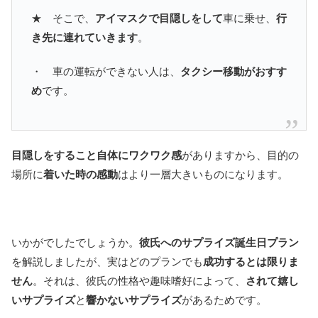
★ そこで、
アイマスクで目隠しをして
車に乗せ、
行
き先に連れていきます
。
・ 車の運転ができない人は、
タクシー移動がおすす
め
です。
目隠しをすること自体にワクワク感
がありますから、目的の
場所に
着いた時の感動
はより一層大きいものになります。
いかがでしたでしょうか。
彼氏へのサプライズ誕生日プラン
を解説しましたが、実はどのプランでも
成功するとは限りま
せん
。それは、彼氏の性格や趣味嗜好によって、
されて嬉し
いサプライズ
と
響かないサプライズ
があるためです。