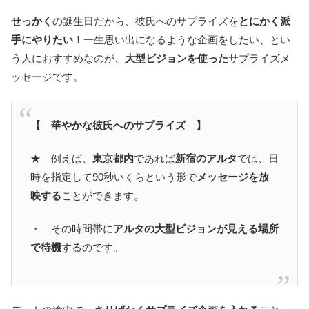
せっかく
の誕生日だから、彼氏へのサプライズを
とにかく派
手にやりたい！
一生思い出になるような企画をしたい、とい
う人におすすめなのが、
大型ビジョンを使った
サプライズメ
ッセージです。
【 華やかな彼氏へのサプライズ 】
★ 例えば、
東京都内
であれば
新宿のアルタ
では、日
時を指定して90秒いくらという形で
メッセージを放
映する
ことができます。
・ その時間帯に
アルタの大型ビジョンが見える場所
で待機
するのです。