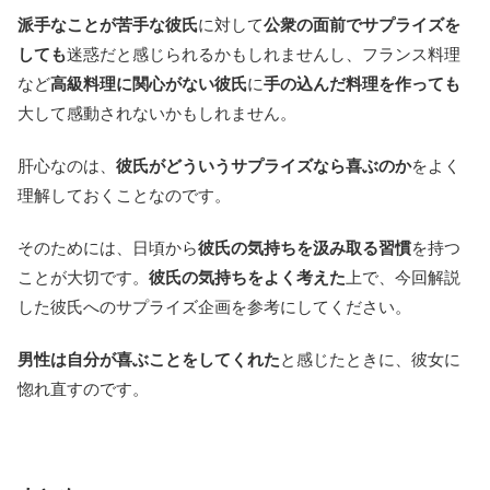
派手なことが苦手な彼氏
に対して
公衆の面前でサプライズを
しても
迷惑だと感じられるかもしれませんし、フランス料理
など
高級料理に関心がない彼氏
に
手の込んだ料理を作っても
大して感動されないかもしれません。
肝心なのは、
彼氏がどういうサプライズなら喜ぶのか
をよく
理解しておくことなのです。
そのためには、日頃から
彼氏の気持ちを汲み取る習慣
を持つ
ことが大切です。
彼氏の気持ちをよく考えた
上で、今回解説
した彼氏へのサプライズ企画を参考にしてください。
男性は自分が喜ぶことをしてくれた
と感じたときに、彼女に
惚れ直すのです。