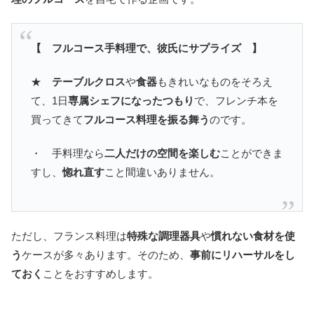
【 フルコース手料理で、彼氏にサプライズ 】
★
テーブルクロス
や
食器
もきれいなものをそろえ
て、1日
専属シェフになったつもり
で、フレンチ本を
買ってきて
フルコース料理を振る舞う
のです。
・ 手料理なら
二人だけの空間を楽しむ
ことができま
すし、
惚れ直す
こと間違いありません。
ただし、フランス料理は
特殊な調理器具
や
慣れない食材を使
う
ケースが多々あります。そのため、
事前にリハーサルをし
ておく
ことをおすすめします。