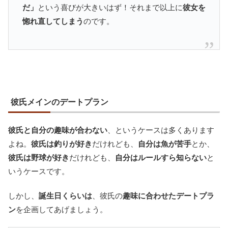
だ」
という喜びが大きいはず！それまで以上に
彼女を
惚れ直してしまう
のです。
彼氏メインのデートプラン
彼氏と自分の趣味が合わない
、というケースは多くあります
よね。
彼氏は釣りが好き
だけれども、
自分は魚が苦手
とか、
彼氏は野球が好き
だけれども、
自分はルールすら知らない
と
いうケースです。
しかし、
誕生日くらいは
、彼氏の
趣味に合わせたデートプラ
ン
を企画してあげましょう。