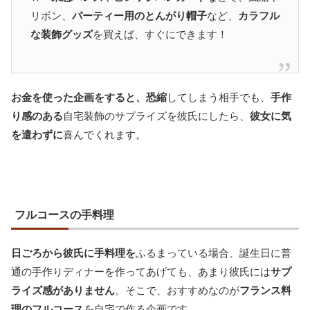
リボン、
パーティー用のとんがり帽子
など、
カラフル
な装飾グッズ
を買えば、すぐにできます！
お金を使った企画をすると、恐縮
してしまう相手でも、
手作
り感のある
自宅装飾のサプライズを彼氏にしたら、
彼女に気
を遣わずに
喜んでくれます。
フルコースの手料理
日ごろから彼氏に手料理を
ふるまっている場合、誕生日に普
通の手作りディナーを作ってあげても、あまり彼氏には
サプ
ライズ感がありません
。そこで、おすすめなのが
フランス料
理のフルコース
を自宅で作る企画です。