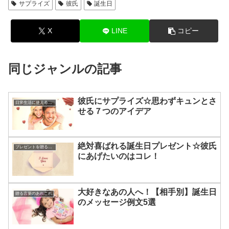
サプライズ
彼氏
誕生日
X
LINE
コピー
同じジャンルの記事
彼氏にサプライズ☆思わずキュンとさ
日常生活に使える知識やマナー
せる７つのアイデア
絶対喜ばれる誕生日プレゼント☆彼氏
プレゼントを贈るコツ
にあげたいのはコレ！
大好きなあの人へ！【相手別】誕生日
贈る言葉のあれこれ
のメッセージ例文5選