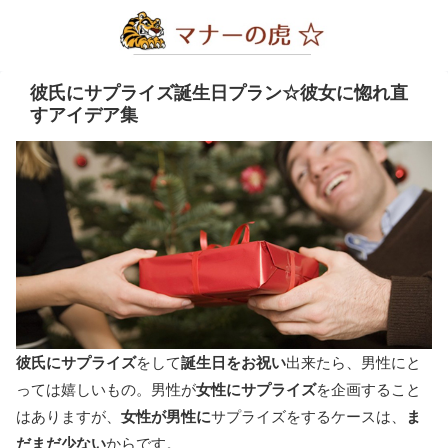
彼氏にサプライズ誕生日プラン☆彼女に惚れ直
すアイデア集
彼氏にサプライズ
をして
誕生日をお祝い
出来たら、男性にと
っては嬉しいもの。男性が
女性にサプライズ
を企画すること
はありますが、
女性が男性に
サプライズをするケースは、
ま
だまだ少ない
からです。