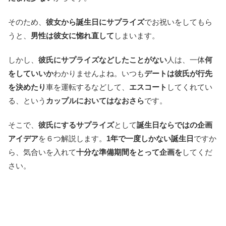
そのため、
彼女から誕生日にサプライズ
でお祝いをしてもら
うと、
男性は彼女に惚れ直して
しまいます。
しかし、
彼氏にサプライズなどしたことがない
人は、一体
何
をしていいか
わかりませんよね。いつも
デートは彼氏が行先
を決めたり
車を運転するなどして、
エスコート
してくれてい
る、という
カップルにおいてはなおさら
です。
そこで、
彼氏にするサプライズ
として
誕生日ならではの企画
アイデア
を６つ解説します。
1年で一度しかない誕生日
ですか
ら、気合いを入れて
十分な準備期間をとって企画を
してくだ
さい。