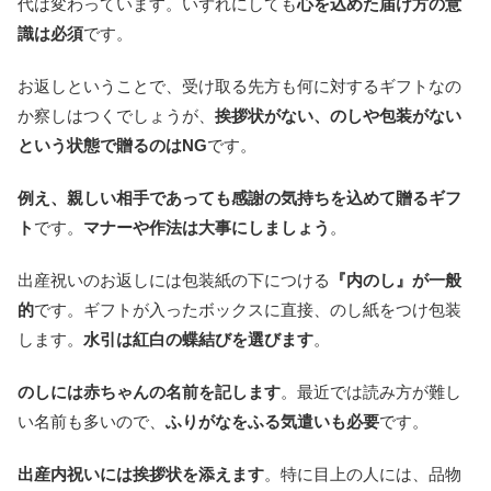
代は変わっています。いずれにしても
心を込めた届け方の意
識は必須
です。
お返しということで、受け取る先方も何に対するギフトなの
か察しはつくでしょうが、
挨拶状がない、のしや包装がない
という状態で贈るのはNG
です。
例え、親しい相手であっても感謝の気持ちを込めて贈るギフ
ト
です。
マナーや作法は大事にしましょう
。
出産祝いのお返しには包装紙の下につける
『内のし』が一般
的
です。ギフトが入ったボックスに直接、のし紙をつけ包装
します。
水引は紅白の蝶結びを選びます
。
のしには赤ちゃんの名前を記します
。最近では読み方が難し
い名前も多いので、
ふりがなをふる気遣いも必要
です。
出産内祝いには挨拶状を添えます
。特に目上の人には、品物