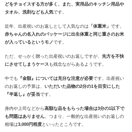
どをチョイスする方が多く、また、実用品のキッチン用品や
タオル、洗剤なども人気
です。
近年、出産祝いのお返しとして人気なのは
「体重米」
です。
赤ちゃんの名入れのパッケージに出生体重と同じ重さのお米
が入っているというモノ
です。
ただ、せっかく贈った出産祝いのお返しですが、
先方を不快
にさせてしまうケース
も残念ながらあるようです。
中でも
『金額』については充分な注意が必要
です。出産祝い
のお返しの予算は、
いただいた品物の2分の1を目安にした
『半返し』が妥当
です。
身内や上司などから
高額な品をもらった場合は3分の1以下で
も問題はありません
。つまり、一般的な出産祝いのお返しの
相場は
3,000円程度
といったところです。