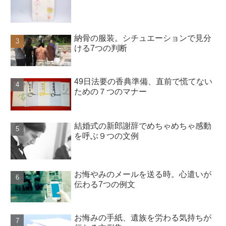
納骨の服装。シチュエーションで見分
ける7つの判断
49日法要の香典準備、直前で慌てない
ための７つのマナー
結婚式の新郎謝辞でめちゃめちゃ感動
を呼ぶ９つの文例
お悔やみのメールを送る時。心遣いが
伝わる7つの例文
お悔みの手紙、遺族を労わる気持ちが