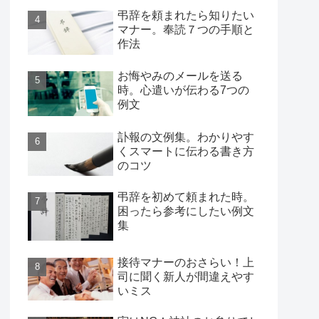
弔辞を頼まれたら知りたい
マナー。奉読７つの手順と
作法
お悔やみのメールを送る
時。心遣いが伝わる7つの
例文
訃報の文例集。わかりやす
くスマートに伝わる書き方
のコツ
弔辞を初めて頼まれた時。
困ったら参考にしたい例文
集
接待マナーのおさらい！上
司に聞く新人が間違えやす
いミス