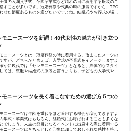
子供の入園入学式、卒園卒業式など晴れの日に着用する服装のこ
指すことが多いです。冠婚葬祭や式典の時の服装ですから、TPO
わせた節度あるものを選びたいですよね。結婚式やお葬式の場合
服装マナーのルールがきっちりとありますから「これはダメ」
うしな...
レモニースーツを新調！40代女性の魅力が引き立つ
ツ
モニースーツとは、冠婚葬祭の時に着用する、改まったスーツの
ですが、どちらかと言えば、入学式や卒業式をイメージしますよ
確かに現代では「セレモニースーツ」となると、具体的なスタイ
しては、喪服や結婚式の服装と言うよりも、子どもの入学式や卒
などに着る、上品さを感じさせるスーツが一般的です。全体的に
代と...
レモニースーツを長く着こなすための選び方５つの
ツ
モニースーツは年齢を重ねるほど着用する機会が増えてきますよ
入学式・卒業式はもちろん、結婚式にお呼ばれすることも多くな
とでしょう。人生の節目となるイベントに出席する際に着用する
モニースーツはきちんとした印象に加えておしゃれな感性も持ち