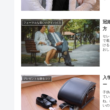
合わ
のも
冠
フォーマルな装いのアドバイス
方
セレ
で着
ける
おし
実的
で、
入
プレゼントを贈るコツ
ー
子供
てい
ね。
いの
イベ