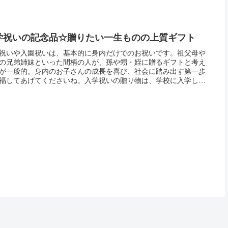
ります。...
学祝いの記念品☆贈りたい一生ものの上質ギフト
祝いや入園祝いは、基本的に身内だけでのお祝いです。祖父母や
の兄弟姉妹といった間柄の人が、孫や甥・姪に贈るギフトと考え
が一般的。身内のお子さんの成長を喜び、社会に踏み出す第一歩
福してあげてくださいね。入学祝いの贈り物は、学校に入学して
必要な学用品が選ばれることが多いものです。小学校の入学であ
文房具...