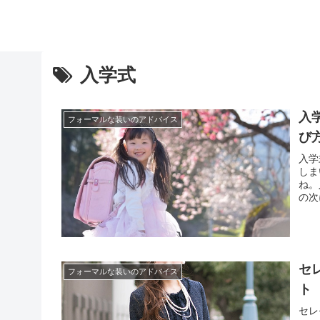
入学式
入
フォーマルな装いのアドバイス
び
入学
しま
ね。
の次
持っ
一つ
セ
フォーマルな装いのアドバイス
ト
セレ