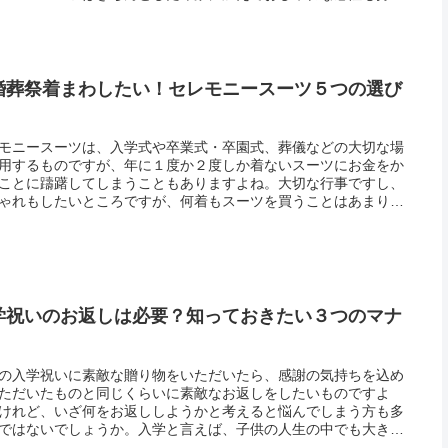
せたいもの。しかし、セレモニースーツは結構なお値段がするも
多いの...
婚葬祭着まわしたい！セレモニースーツ５つの選び
モニースーツは、入学式や卒業式・卒園式、葬儀などの大切な場
用するものですが、年に１度か２度しか着ないスーツにお金をか
ことに躊躇してしまうこともありますよね。大切な行事ですし、
ゃれもしたいところですが、何着もスーツを買うことはあまり現
ではありません。そんな時、セレモニースーツを着まわすこと
普段使い...
学祝いのお返しは必要？知っておきたい３つのマナ
の入学祝いに素敵な贈り物をいただいたら、感謝の気持ちを込め
ただいたものと同じくらいに素敵なお返しをしたいものですよ
けれど、いざ何をお返ししようかと考えると悩んでしまう方も多
ではないでしょうか。入学と言えば、子供の人生の中でも大きな
ントですし、親としては嬉しいですけれど、出費が重なる時期で