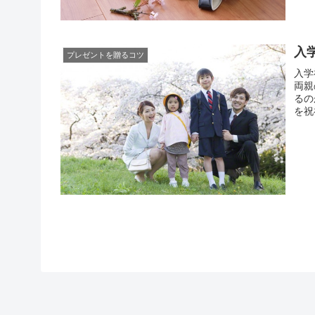
もあ
入
プレゼントを贈るコツ
入学
両親
るの
を祝
から
れば