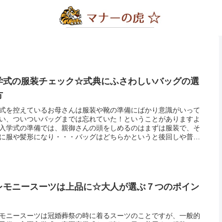
学式の服装チェック☆式典にふさわしいバッグの選
方
式を控えているお母さんは服装や靴の準備にばかり意識がいって
い、ついついバッグまでは忘れていた！ということがありますよ
入学式の準備では、親御さんの頭をしめるのはまずは服装で、そ
に服や髪形になり・・・バッグはどちらかというと後回しや普段
ている物を使うという人も少なくありません。ですが、入学式も
の立派...
レモニースーツは上品に☆大人が選ぶ７つのポイン
モニースーツは冠婚葬祭の時に着るスーツのことですが、一般的