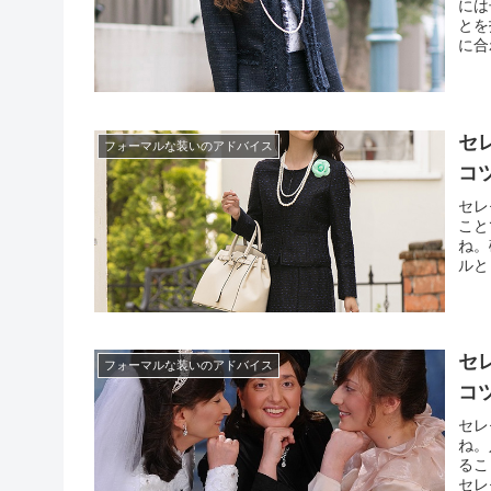
には
とを
に合
には
「こ
セ
フォーマルな装いのアドバイス
コ
セレ
こと
ね。
ルと
業式
も40
セ
フォーマルな装いのアドバイス
コ
セレ
ね。
るこ
セレ