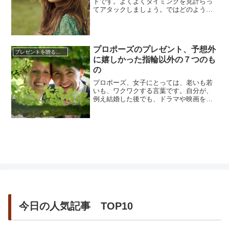
トです。よくよくタイミングを見計らっ
てアタックしましょう。ではどのような
プロポーズを行えば、女性が喜ぶのでし
ょうか？そこで今日は感動をしてもらえ
るようなプロポーズのタイミングとプレ
ゼントの渡し方についてご紹介したま
プロポーズのプレゼント、予想外
す。これからプロポーズを検討している
プレゼントを贈るコツ
方にはぜひ見てもらいたい内容です。...
に嬉しかった指輪以外の７つのも
の
プロポーズ、女子にとっては、老いも若
いも、ワクワクする言葉です。自分が、
例え結婚した後でも、ドラマや映画を見
て、なんだか、自分だったらどいだろう
かと、あらぬ思いを巡らしつい、宙を見
て一人笑いしてしまいます。プロポーズ
の言葉も、直接的だったり、夢のような
浮いた言葉をかけてくれた人もいたので
はないでしょうか。その時のプレゼ...
今日の人気記事 TOP10