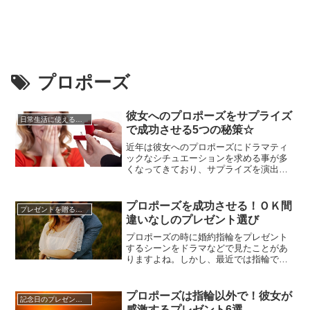
プロポーズ
彼女へのプロポーズをサプライズ
日常生活に使える知識やマナー
で成功させる5つの秘策☆
近年は彼女へのプロポーズにドラマティ
ックなシチュエーションを求める事が多
くなってきており、サプライズを演出す
る男性も多いですよね。一般人も動画を
自ら配信できることもあり、アイデアも
様々紹介されていて、見ていると真似を
プロポーズを成功させる！ＯＫ間
プレゼントを贈るコツ
してみたくなる気持ちも分かります。男
違いなしのプレゼント選び
性は彼女を喜ばせたい一心でサプライズ
を企画する方が多く、サプライズを...
プロポーズの時に婚約指輪をプレゼント
するシーンをドラマなどで見たことがあ
りますよね。しかし、最近では指輪では
なく他のプレゼントを手にプロポーズを
する人も増えています。婚約指輪はあと
で二人で買いに行きたいというカップル
プロポーズは指輪以外で！彼女が
記念日のプレゼントを贈るコツ
もいますし、また婚約指輪自体いらない
感激するプレゼント6選