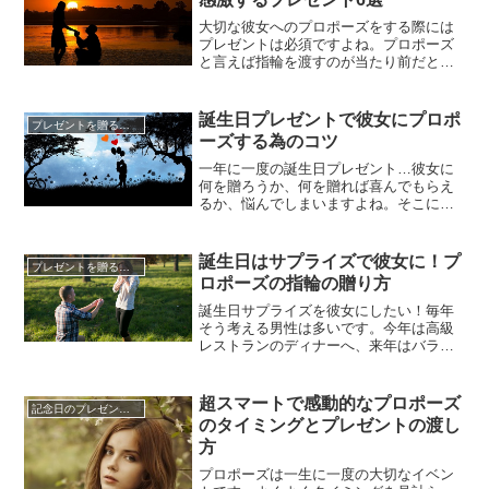
というカップルもいます。プロポーズと
いう大きな節目にもなる告白を、さ...
大切な彼女へのプロポーズをする際には
プレゼントは必須ですよね。プロポーズ
と言えば指輪を渡すのが当たり前だと思
われがちですが、それは一昔前のこと。
最近は指輪だとあまりにも定番過ぎてつ
まらないと思っている人が増えていま
誕生日プレゼントで彼女にプロポ
プレゼントを贈るコツ
す。一生に一度のことですし、誰もが自
ーズする為のコツ
分にしかできない特別なプロポーズをし
たいと思うことでしょう。でも、いざ...
一年に一度の誕生日プレゼント…彼女に
何を贈ろうか、何を贈れば喜んでもらえ
るか、悩んでしまいますよね。そこに正
解があるとすれば、彼女が「欲しいと思
っているもの」です。誕生日のプレゼン
トに彼女へのプロポーズはいかがでしょ
誕生日はサプライズで彼女に！プ
プレゼントを贈るコツ
うか。お互いに結婚の意思がある事はわ
ロポーズの指輪の贈り方
かりつつも、付き合いが長くなれば長く
なるほど、なかなかタイミングが掴...
誕生日サプライズを彼女にしたい！毎年
そう考える男性は多いです。今年は高級
レストランのディナーへ、来年はバラの
花束か、ディズニーシー？…いろいろあ
りますが、誕生日はサプライズで彼女に
プロポーズ！と言うのは、いかがでしょ
超スマートで感動的なプロポーズ
記念日のプレゼントを贈るコツ
うか。最近では花嫁の誕生日に結婚式を
のタイミングとプレゼントの渡し
挙げる、新郎新婦が増えています。「彼
方
女が産まれた大切な日に。」誕生日...
プロポーズは一生に一度の大切なイベン